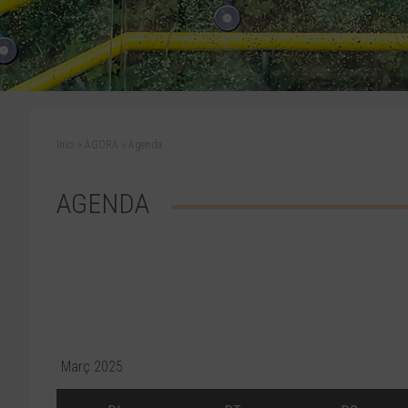
Inici
»
ÀGORA
»
Agenda
AGENDA
Març 2025