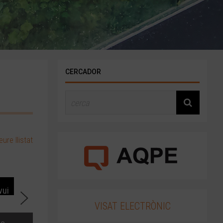
CERCADOR
ure llistat
vui
VISAT ELECTRÒNIC