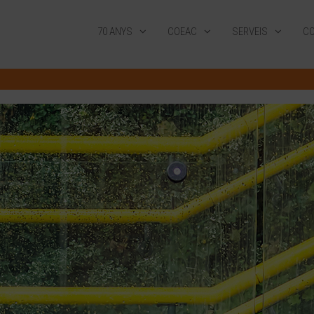
70 ANYS
COEAC
SERVEIS
CO