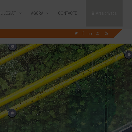
L·LEGIA’T
ÀGORA
CONTACTE
Àrea privada