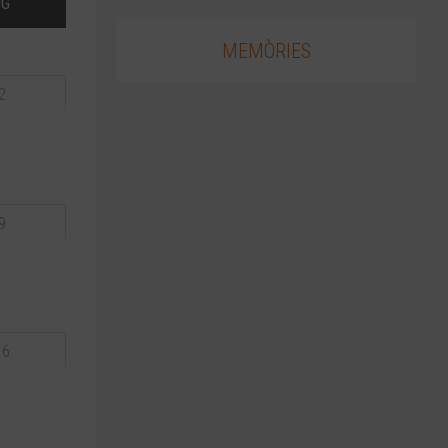
DG
MEMÒRIES
2
9
16