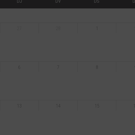
DJ
DV
DS
27
28
1
6
7
8
13
14
15