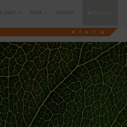
L·LEGIA’T
ÀGORA
CONTACTE
Àrea privada