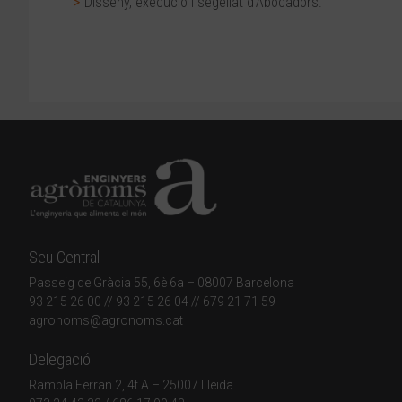
Disseny, execució i segellat d’Abocadors.
Seu Central
Passeig de Gràcia 55, 6è 6a – 08007 Barcelona
93 215 26 00
// 93 215 26 04 // 679 21 71 59
agronoms@agronoms.cat
Delegació
Rambla Ferran 2, 4t A – 25007 Lleida