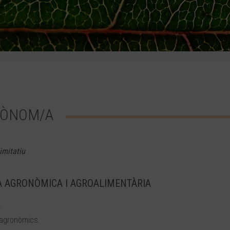
GRÒNOM/A
imitatiu
IA AGRONÒMICA I AGROALIMENTÀRIA
.
 agronòmics.