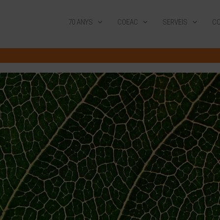
70 ANYS
COEAC
SERVEIS
CO