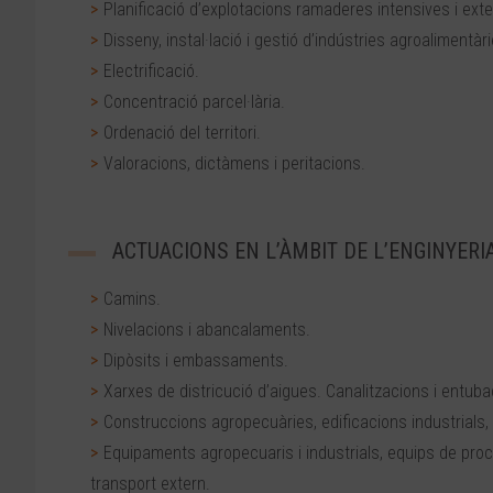
Planificació d’explotacions ramaderes intensives i exte
Disseny, instal·lació i gestió d’indústries agroalimentàri
Electrificació.
Concentració parcel·lària.
Ordenació del territori.
Valoracions, dictàmens i peritacions.
ACTUACIONS EN L’ÀMBIT DE L’ENGINYERIA
Camins.
Nivelacions i abancalaments.
Dipòsits i embassaments.
Xarxes de districució d’aigues. Canalitzacions i entuba
Construccions agropecuàries, edificacions industrials,
Equipaments agropecuaris i industrials, equips de procés
transport extern.