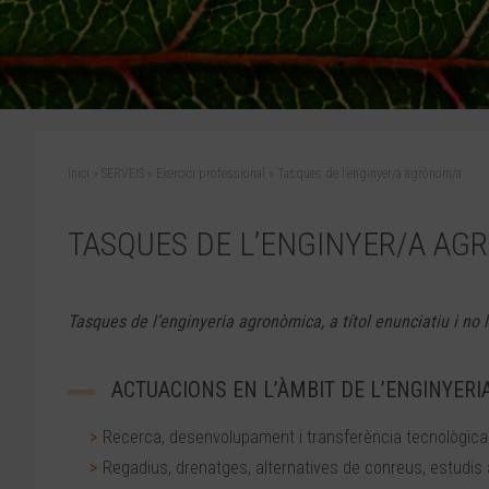
Inici
»
SERVEIS
»
Exercici professional
»
Tasques de l’enginyer/a agrònom/a
TASQUES DE L’ENGINYER/A A
Tasques de l’enginyeria agronòmica, a títol enunciatiu i no l
ACTUACIONS EN L’ÀMBIT DE L’ENGINYER
Recerca, desenvolupament i transferència tecnològica
Regadius, drenatges, alternatives de conreus, estudis