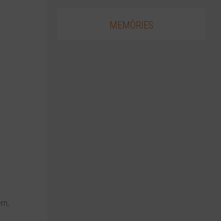
MEMÒRIES
rn,