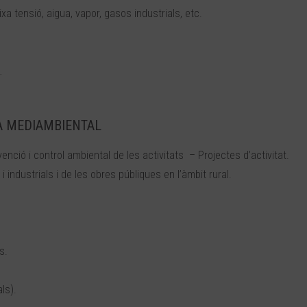
aixa tensió, aigua, vapor, gasos industrials, etc.
…
IA MEDIAMBIENTAL
nció i control ambiental de les activitats – Projectes d’activitat.
 industrials i de les obres públiques en l’àmbit rural.
s.
ls).