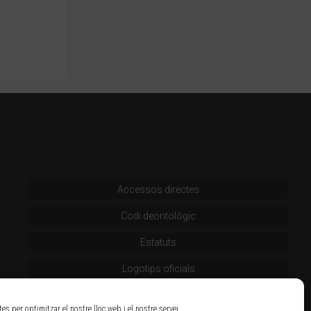
Accessos directes
Codi deontològic
Estatuts
Logotips oficials
tes per optimitzar el nostre lloc web i el nostre servei.