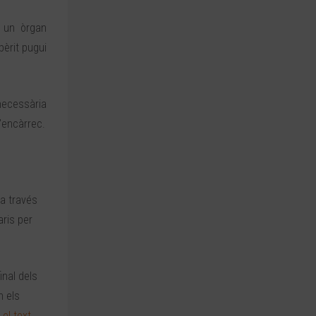
r un òrgan
pèrit pugui
 necessària
l’encàrrec.
 a través
aris per
inal dels
n els
el text