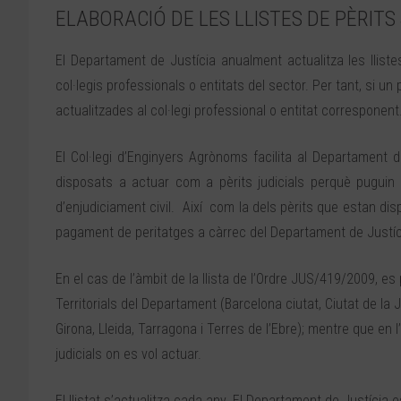
ELABORACIÓ DE LES LLISTES DE PÈRITS
El Departament de Justícia anualment actualitza les lliste
col·legis professionals o entitats del sector. Per tant, si un
actualitzades al col·legi professional o entitat corresponent
El Col·legi d’Enginyers Agrònoms facilita al Departament 
disposats a actuar com a pèrits judicials perquè puguin 
d’enjudiciament civil. Així com la dels pèrits que estan dis
pagament de peritatges a càrrec del Departament de Justí
En el cas de l’àmbit de la llista de l’Ordre JUS/419/2009, es p
Territorials del Departament (Barcelona ciutat, Ciutat de la 
Girona, Lleida, Tarragona i Terres de l’Ebre); mentre que en l’
judicials on es vol actuar.
El llistat s’actualitza cada any. El Departament de Justíci