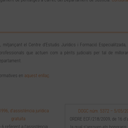
 mitjançant el Centre d’Estudis Jurídics i Formació Especialitzada, 
 professionals que actuen com a pèrits judicials per tal de millora
Departament.
formatives en
aquest enllaç
.
1996, d’assistència jurídica
DOGC núm. 5372 – 5/05/2
gratuïta
ORDRE ECF/218/2009, de 16 d’ab
e 6 referent a l’assistència
la qual s’aproven els honoraris