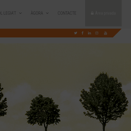
L·LEGIA’T
ÀGORA
CONTACTE
Àrea privada