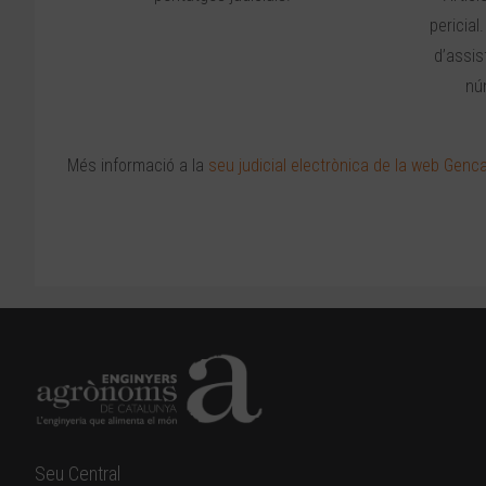
pericial
d’assis
nú
Més informació a la
seu judicial electrònica de la web Genca
Seu Central