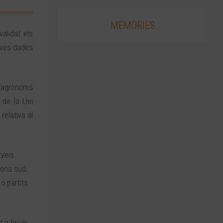
MEMÒRIES
alidat els
seves dades
s agrònoms
de la Llei
relativa al
rveis
lona sud,
 o partits
 a finals