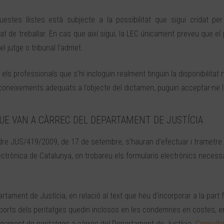
tes llistes està subjecte a la possibilitat que sigui cridat pe
ntat de treballar. En cas que així sigui, la LEC únicament preveu que el 
l jutge o tribunal l’admet.
 els professionals que s’hi incloguin realment tinguin la disponibilitat
els coneixements adequats a l’objecte del dictamen, puguin acceptar-ne 
UE VAN A CÀRREC DEL DEPARTAMENT DE JUSTÍCIA
Ordre JUS/419/2009, de 17 de setembre, s’hauran d’efectuar i trametre
electrònica de Catalunya, on trobareu els formularis electrònics necess
rtament de Justícia, en relació al text que heu d’incorporar a la part f
imports dels peritatges quedin inclosos en les condemnes en costes, e
pagament de peritatges a càrrec del Departament de Justícia.
Consulta 