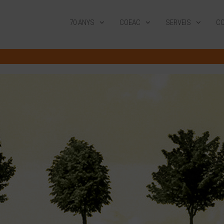
70 ANYS
COEAC
SERVEIS
CO