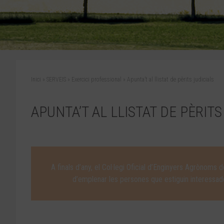
Inici
»
SERVEIS
»
Exercici professional
»
Apunta’t al llistat de pèrits judicials
APUNTA’T AL LLISTAT DE PÈRITS
A finals d’any, el Col·legi Oficial d’Enginyers Agrònoms d
d’emplenar les persones que estiguin interessades 