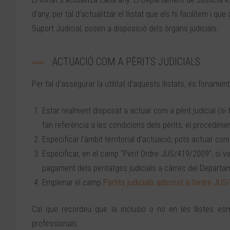
d’any, per tal d’actualitzar el llistat que els hi facilitem i
Suport Judicial, posen a disposició dels òrgans judicials.
ACTUACIÓ COM A PÈRITS JUDICIALS
Per tal d’assegurar la utilitat d’aquests llistats, és fonam
Estar realment disposat a actuar com a pèrit judicial (si 
fan referència a les condicions dels pèrits, el procedimen
Especificar l’àmbit territorial d’actuació; pots actuar co
Especificar, en el camp “Pèrit Ordre JUS/419/2009”, si v
pagament dels peritatges judicials a càrrec del Departame
Emplenar el camp
Partits judicials adscrist a l’ordre JU
Cal que recordeu que la inclusió o no en les llistes es
professionals.