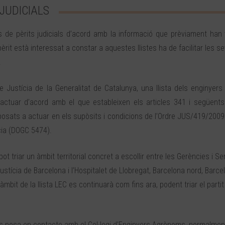
 JUDICIALS
s de pèrits judicials d’acord amb la informació que prèviament han v
 pèrit està interessat a constar a aquestes llistes ha de facilitar les 
.
de Justícia de la Generalitat de Catalunya, una llista dels enginyer
actuar d’acord amb el que estableixen els articles 341 i següents 
posats a actuar en els supòsits i condicions de l’Ordre JUS/419/2009 
cia (DOGC 5474).
ot triar un àmbit territorial concret a escollir entre les Gerències i Se
Justícia de Barcelona i l’Hospitalet de Llobregat, Barcelona nord, Barce
àmbit de la llista LEC es continuarà com fins ara, podent triar el partit
a es posa en contacte amb el Col·legi d’Enginyers Agrònoms, normalment