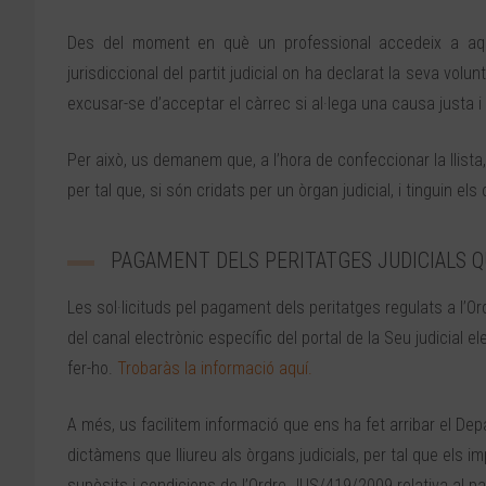
Des del moment en què un professional accedeix a aques
jurisdiccional del partit judicial on ha declarat la seva volu
excusar-se d’acceptar el càrrec si al·lega una causa justa i e
Per això, us demanem que, a l’hora de confeccionar la llista,
per tal que, si són cridats per un òrgan judicial, i tinguin 
PAGAMENT DELS PERITATGES JUDICIALS Q
Les sol·licituds pel pagament dels peritatges regulats a l’
del canal electrònic específic del portal de la Seu judicial 
fer-ho.
Trobaràs la informació aquí.
A més, us facilitem informació que ens ha fet arribar el Depa
dictàmens que lliureu als òrgans judicials, per tal que els 
supòsits i condicions de l’Ordre JUS/419/2009 relativa al 