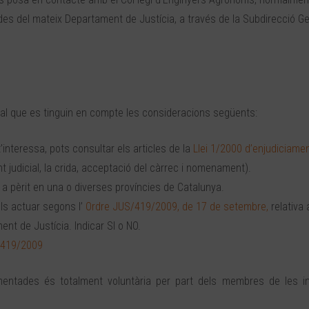
 que des del mateix Departament de Justícia, a través de la Subdirecció G
ental que es tinguin en compte les consideracions següents:
t’interessa, pots consultar els articles de la
Llei 1/2000 d’enjudiciament
t judicial, la crida, acceptació del càrrec i nomenament).
m a pèrit en una o diverses províncies de Catalunya.
ols actuar segons l’
Ordre JUS/419/2009, de 17 de setembre,
relativa 
nt de Justícia. Indicar SI o NO.
S/419/2009
mentades és totalment voluntària per part dels membres de les in