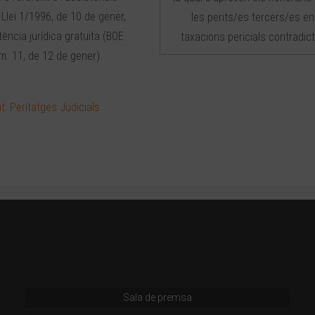
. Llei 1/1996, de 10 de gener,
les perits/es tercers/es en
tència jurídica gratuïta (BOE
taxacions pericials contradict
m. 11, de 12 de gener).
t: Peritatges Judicials
Sala de premsa