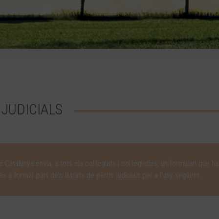
 JUDICIALS
e Catalunya envia, a tots els col·legiats i col·legiades, un formulari que h
a formar part dels llistats de pèrits judicials per a l’any següent.