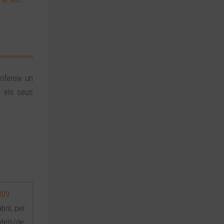
ofereix un
r els seus
009
ril, per
 dels/de