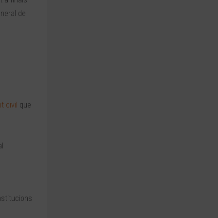
eneral de
 civil
que
al
stitucions