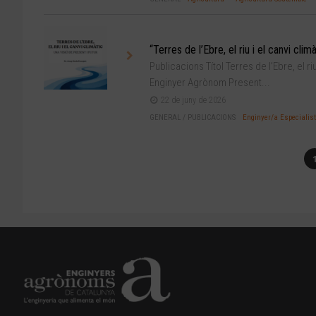
“Terres de l’Ebre, el riu i el canvi cl
Publicacions Títol Terres de l’Ebre, el ri
Enginyer Agrònom Present...
22 de juny de 2026
GENERAL
/
PUBLICACIONS
Enginyer/a Especialis