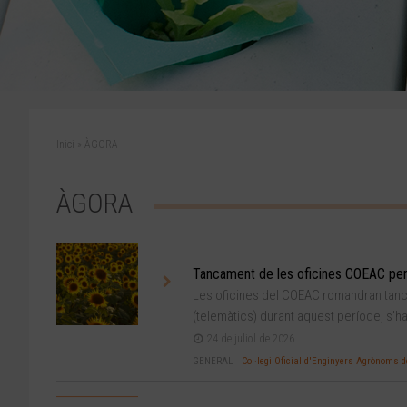
Inici
»
ÀGORA
ÀGORA
Tancament de les oficines COEAC per
Les oficines del COEAC romandran tancad
(telemàtics) durant aquest període, s’ha
24 de juliol de 2026
GENERAL
Col·legi Oficial d'Enginyers Agrònoms