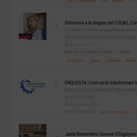
Exercici Professional
Guia
Incendis
ODS 
Entrevista a la degana del COEAC, Conx
Compartim l’entrevista publicada diumen
per Vallès Visió on ha participat la dega.
8 de juliol de 2026
GENERAL
/
PUBLICACIONS
/
SALA DE PREMSA
Conxita Villar
Degana
Entrevista
Mitjans
ENQUESTA | Com està transformant la in
Participa en el sondeig de l’Observatori 
els professiona...
8 de juliol de 2026
GENERAL
Enquesta
Exercici Professional
Ob
Junta/Assemblea General d’Enginyers 