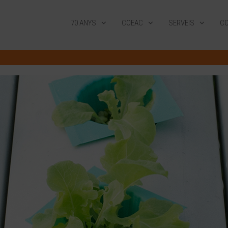
70 ANYS
COEAC
SERVEIS
CO