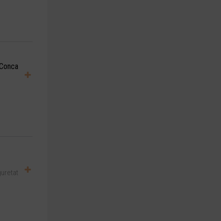
 Conca
guretat