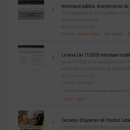
Informació pública. Avantprojecte de ll
El Departament de la Presidència està tr
urbanístic i ambiental ...
23 de juliol de 2026
GENERAL
Consulta Pública
Medi Ambient
O
La nova Llei 11/2026 introdueix modif
La Llei 11/2026 és la coneguda com a l
jurídic dels pressupostos de la Generali
21 de juliol de 2026
GENERAL
/
LEGISLACIÓ
Diari Oficial de la Generalitat de Catalunya (DOG
ODS 16
ODS 17
Cercador d’Expertes de l’Institut Cat
L’Institut Català de les Dones presenta 