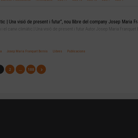
imàtic | Una visió de present i futur”, nou llibre del company Josep Maria F
u i el canvi climàtic | Una visió de present i futur Autor Josep Maria Franquet 
ta
Josep Maria Franquet Bernis
Llibres
Publicacions
1
2
…
188