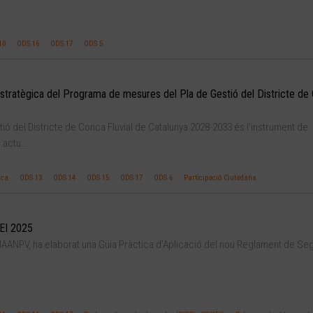
10
ODS 16
ODS 17
ODS 5
 estratègica del Programa de mesures del Pla de Gestió del Districte de
ó del Districte de Conca Fluvial de Catalunya 2028-2033 és l’instrument de
 actu...
ica
ODS 13
ODS 14
ODS 15
ODS 17
ODS 6
Participació Ciutadana
IEI 2025
OIAANPV, ha elaborat una Guia Pràctica d’Aplicació del nou Reglament de Se