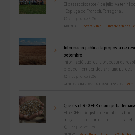
El passat dissabte 4 de juliol va tenir 
l’Espluga de Francolí, Tarragona....
7 de juliol de 2026
ACTIVITATS
Conxita Villar
Junta/Assemblea Ge
Informació pública la proposta de res
setembre
Informació pública la proposta de resol
procediment per declarar una parce...
7 de juliol de 2026
GENERAL
/
INFORMACIÓ FISCAL I LABORAL
Admin
Què és el REGFER i com pots demanar
El REGFER (Registre general de fabrican
traçabilitat dels productes i millorar el 
1 de juliol de 2026
GENERAL
Agricultura
Agricultura Sostenible