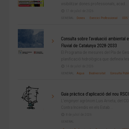
visibilitzar dones professionals, acad...
17 de juliol de 2026
GENERAL
Dones
Exercici Professional
ODS 
Consulta sobre l’avaluació ambiental
Fluvial de Catalunya 2028-2033
El Programa de mesures del Pla de Gesti
planificació hidrològica que defineix les
14 de juliol de 2026
GENERAL
Aigua
Biodiversitat
Consulta Públ
Guia pràctica d’aplicació del nou RSC
L’enginyer agrònom Luis Arrieta, del C
Contra Incendis en els Estab...
8 de juliol de 2026
GENERAL