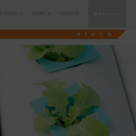
L·LEGIA’T
ÀGORA
CONTACTE
Àrea privada