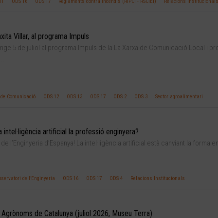
11
ODS 16
ODS 17
Reglaments contra Incendis (RIPCI - RSCIEI)
Relacions Institucional
ita Villar, al programa Impuls
ge 5 de juliol al programa Impuls de la La Xarxa de Comunicació Local i pr
..
 de Comunicació
ODS 12
ODS 13
ODS 17
ODS 2
ODS 3
Sector agroalimentari
tel·ligència artificial la professió enginyera?
de l’Enginyeria d’Espanya! La intel·ligència artificial està canviant la forma e
servatori de l’Enginyeria
ODS 16
ODS 17
ODS 4
Relacions Institucionals
Agrònoms de Catalunya (juliol 2026, Museu Terra)