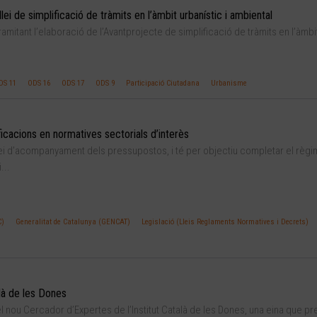
ei de simplificació de tràmits en l’àmbit urbanístic i ambiental
amitant l’elaboració de l’Avantprojecte de simplificació de tràmits en l’àmbi
DS 11
ODS 16
ODS 17
ODS 9
Participació Ciutadana
Urbanisme
icacions en normatives sectorials d’interès
lei d’acompanyament dels pressupostos, i té per objectiu completar el règi
...
C)
Generalitat de Catalunya (GENCAT)
Legislació (Lleis Reglaments Normatives i Decrets)
alà de les Dones
el nou Cercador d’Expertes de l’Institut Català de les Dones, una eina que pr