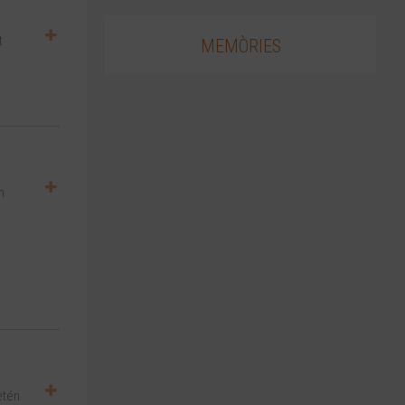
t
MEMÒRIES
m
etén