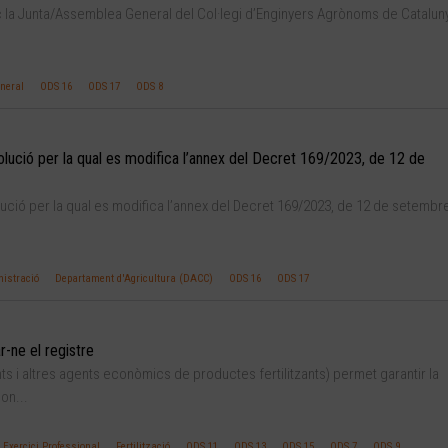
lloc la Junta/Assemblea General del Col·legi d’Enginyers Agrònoms de Catalun
neral
ODS 16
ODS 17
ODS 8
olució per la qual es modifica l’annex del Decret 169/2023, de 12 de
ució per la qual es modifica l’annex del Decret 169/2023, de 12 de setembre
istració
Departament d'Agricultura (DACC)
ODS 16
ODS 17
-ne el registre
ts i altres agents econòmics de productes fertilitzants) permet garantir la
con...
Exercici Professional
Fertilització
ODS 11
ODS 13
ODS 15
ODS 7
ODS 9