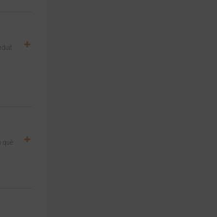
s
oduït
n què