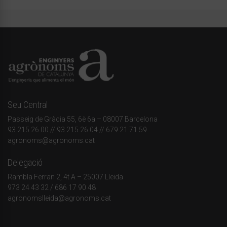
Seu Central
Passeig de Gràcia 55, 6è 6a – 08007 Barcelona
93 215 26 00
// 93 215 26 04 // 679 21 71 59
agronoms@agronoms.cat
Delegació
Rambla Ferran 2, 4t A – 25007 Lleida
973 24 43 32
/
686 17 90 48
agronomslleida@agronoms.cat