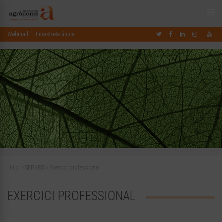
Webmail
Finestreta única
Inici
»
SERVEIS
»
Exercici professional
EXERCICI PROFESSIONAL