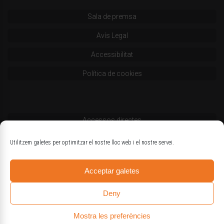
Sala de premsa
Avís Legal
Accessibilitat
Política de cookies
Accessos directes
Codi deontològic
Utilitzem galetes per optimitzar el nostre lloc web i el nostre servei.
Estatuts
Acceptar galetes
Logotips oficials
Deny
Mostra les preferències