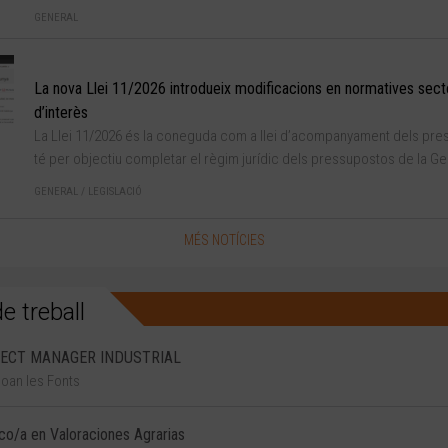
GENERAL
La nova Llei 11/2026 introdueix modificacions en normatives secto
d’interès
La Llei 11/2026 és la coneguda com a llei d’acompanyament dels pres
té per objectiu completar el règim jurídic dels pressupostos de la Gen
GENERAL
/
LEGISLACIÓ
MÉS NOTÍCIES
e treball
ECT MANAGER INDUSTRIAL
Joan les Fonts
co/a en Valoraciones Agrarias