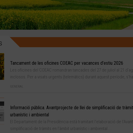
s
Tancament de les oficines COEAC per vacances d’estiu 2026
Les oficines del COEAC romandran tancades del 27 de juliol al 21 d’
inclosos. Per a visats urgents (telemàtics) durant aquest període, s’ha
GENERAL
Informació pública. Avantprojecte de llei de simplificació de tràmit
urbanístic i ambiental
El Departament de la Presidència està tramitant l’elaboració de l’Ava
simplificació de tràmits en l’àmbit urbanístic i ambiental ...