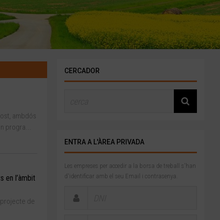
CERCADOR
agost, ambdós
n progra...
ENTRA A L'ÀREA PRIVADA
Les empreses per accedir a la borsa de treball s'han
d'identificar amb el seu Email i contrasenya.
s en l’àmbit
ntprojecte de