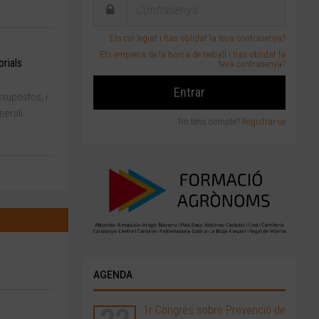
Ets col·legiat i has oblidat la teva contrasenya?
Ets empresa de la borsa de treball i has oblidat la
rials
teva contrasenya?
supostos, i
erali...
No tens compte?
Registrar-se
AGENDA
1r Congrés sobre Prevenció de