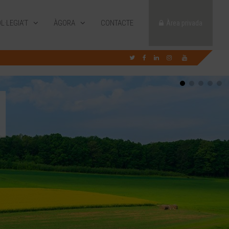
L·LEGIA’T
ÀGORA
CONTACTE
Àrea privada