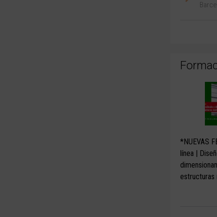
Barce
Formac
*NUEVAS F
línea | Diseñ
dimensiona
estructuras