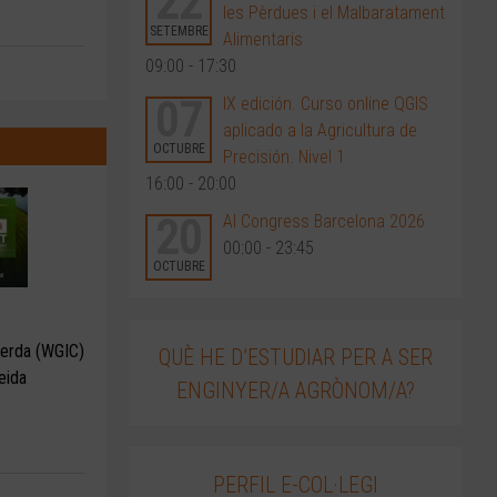
22
les Pèrdues i el Malbaratament
SETEMBRE
Alimentaris
09:00 - 17:30
07
IX edición. Curso online QGIS
aplicado a la Agricultura de
OCTUBRE
Precisión. Nivel 1
16:00 - 20:00
20
AI Congress Barcelona 2026
00:00 - 23:45
OCTUBRE
Verda (WGIC)
QUÈ HE D’ESTUDIAR PER A SER
eida
ENGINYER/A AGRÒNOM/A?
PERFIL E-COL·LEGI