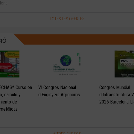
lona
TOTES LES OFERTES
ió
ECHAS* Curso en
VI Congrés Nacional
Congrés Mundial
o, cálculo y
d’Enginyers Agrònoms
d’Infraestructura 
miento de
2026 Barcelona-Ll
 metálicas