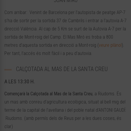
JOAN MIRÓ
Com arribar: Venint de Barcelona per l’autopista de peatge AP-7
s’ha de sortir per la sortida 37 de Cambrils i entrar a l’autovia A-7
direcció València. Al cap de 5 Km se surt de la Autovia A-7 per la
sortida de Mont-roig del Camp. El Mas Miró es troba a 800
metres d’aquesta sortida en direcció a Mont-roig (
veure plànol
).
Per tant, l’accés és molt fàcil i a peu d’autovia.
CALÇOTADA AL MAS DE LA SANTA CREU
A LES 13:30 H.
Començarà la Calçotada al Mas de la Santa Creu
, a Riudoms. És
un mas amb conreu d’agricultura ecològica, situat al bell mig del
terme de la capital de l’avellana i del poble natal d’ANTONI GAUDÍ:
Riudoms. (amb permís dels de Reus per a les dues coses, és
clar)