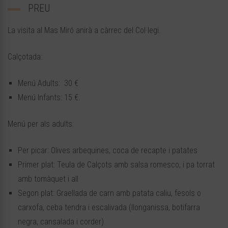
PREU
La visita al Mas Miró anirà a càrrec del Col·legi.
Calçotada:
Menú Adults: 30 €
Menú Infants: 15 €.
Menú per als adults:
Per picar: Olives arbequines, coca de recapte i patates
Primer plat: Teula de Calçots amb salsa romesco, i pa torrat
amb tomàquet i all
Segon plat: Graellada de carn amb patata caliu, fesols o
carxofa, ceba tendra i escalivada (llonganissa, botifarra
negra, cansalada i corder)