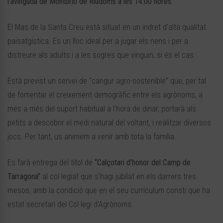
l’avinguda de Montbrió de Riudoms a les 14:00 hores.
El Mas de la Santa Creu està situat en un indret d’alta qualitat
paisatgística. Es un lloc ideal per a jugar els nens i per a
distreure als adults i a les sogres que vinguin, si és el cas.
Està previst un servei de “cangur agro-sostenible” que, per tal
de fomentar el creixement demogràfic entre els agrònoms, a
més a més del suport habitual a l’hora de dinar, portarà als
petits a descobrir el medi natural del voltant, i realitzar diversos
jocs. Per tant, us animem a venir amb tota la família.
Es farà entrega del títol de
“Calçotari d’honor del Camp de
Tarragona”
al col·legiat que s’hagi jubilat en els darrers tres
mesos, amb la condició que en el seu currículum consti que ha
estat secretari del Col·legi d’Agrònoms.