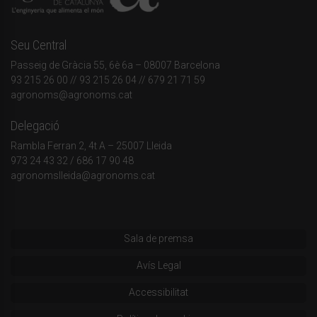
Seu Central
Passeig de Gràcia 55, 6è 6a – 08007 Barcelona
93 215 26 00
// 93 215 26 04 // 679 21 71 59
agronoms@agronoms.cat
Delegació
Rambla Ferran 2, 4t A – 25007 Lleida
973 24 43 32
/
686 17 90 48
agronomslleida@agronoms.cat
Sala de premsa
Avís Legal
Accessibilitat