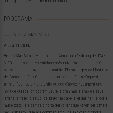
paisatgística (evidentment la calçotada) a Riudoms.
PROGRAMA
VISITA MAS MIRÓ
A LES 11:30 H.
Visita a Mas Miró
, a Mont-roig del Camp, lloc d’estiueig de JOAN
MIRÓ, un dels artistes catalans més universals del segle XX,
pintor, escultor, gravador i ceramista. Els paisatges de Mont-roig
del Camp i del Baix Camp estan arrelats en l’obra d’aquest
artista. Realitzarem una visita guiada d’aproximadament una
hora de durada, on podrem veure la gran masia amb els seus
jardins, el taller o estudi del pintor, la capella, el galliner i el corral
museïtzats i els camps d’horta del voltant que varen ser pintats
per Joan Miró i que ara compten amb una explotació d’horta