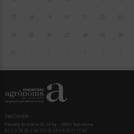
17
18
19
20
21
22
23
24
25
26
27
28
29
30
31
1
2
3
4
5
6
Seu Central
Passeig de Gràcia 55, 6è 6a – 08007 Barcelona
93 215 26 00
// 93 215 26 04 // 679 21 71 59