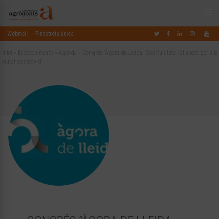
Webmail
Finestreta única
Inici
»
Esdeveniments
»
Agenda
»
Congrés “Àgora de Lleida. Oportunitats i aliances per a la
ciutat postcovid”