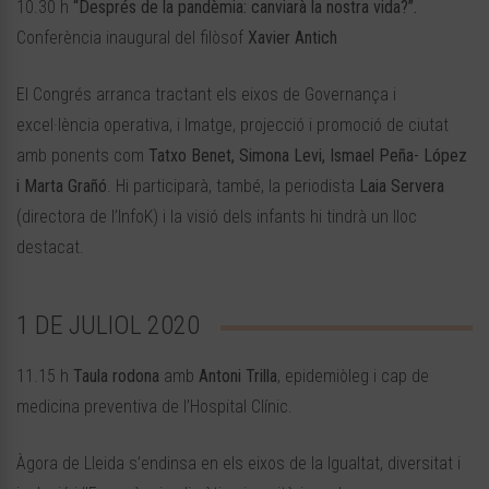
10.30 h
“Després de la pandèmia: canviarà la nostra vida?”.
Conferència inaugural del filòsof
Xavier Antich
El Congrés arranca tractant els eixos de Governança i
excel·lència operativa, i Imatge, projecció i promoció de ciutat
amb ponents com
Tatxo Benet, Simona Levi, Ismael Peña- López
i Marta Grañó
. Hi participarà, també, la periodista
Laia Servera
(directora de l’InfoK) i la visió dels infants hi tindrà un lloc
destacat.
1 DE JULIOL 2020
11.15 h
Taula rodona
amb
Antoni Trilla
, epidemiòleg i cap de
medicina preventiva de l’Hospital Clínic.
Àgora de Lleida s’endinsa en els eixos de la Igualtat, diversitat i