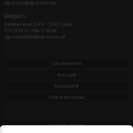
agronoms@agronoms.cat
Delegació
Rambla Ferran 2, 4t A – 25007 Lleida
973 24 43 32
/
686 17 90 48
agronomslleida@agronoms.cat
Sala de premsa
Avís Legal
Accessibilitat
Política de cookies
Accessos directes