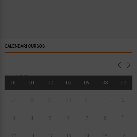
CALENDARI CURSOS
Agost 2026
DL
DT
DC
DJ
DV
DS
DG
27
28
29
30
31
1
2
9
3
4
5
6
7
8
10
11
12
13
14
15
16