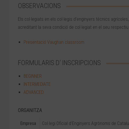
OBSERVACIONS
Els col·legiats en els col·legis d’enginyers tècnics agrícoles
acreditant la seva condició de col·legiat en el seu respectiu 
Presentació Vaughan classroom
FORMULARIS D’ INSCRIPCIONS
BEGINNER
INTERMEDIATE
ADVANCED
ORGANITZA
Empresa
Col·legi Oficial d’Enginyers Agrònoms de Catal