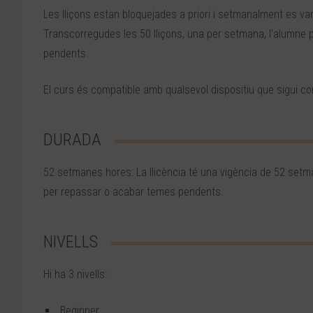
Les lliçons estan bloquejades a priori i setmanalment es va
Transcorregudes les 50 lliçons, una per setmana, l’alumne
pendents.
El curs és compatible amb qualsevol dispositiu que sigui c
DURADA
52 setmanes hores: La llicència té una vigència de 52 setma
per repassar o acabar temes pendents.
NIVELLS
Hi ha 3 nivells:
Beginner