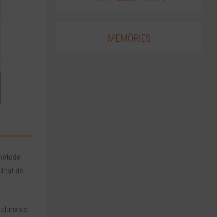
MEMÒRIES
 mètode
litat de
a alumnes