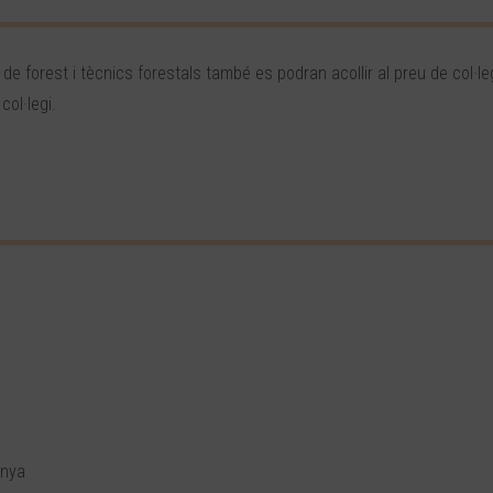
, de forest i tècnics forestals també es podran acollir al preu de col·leg
col·legi.
unya