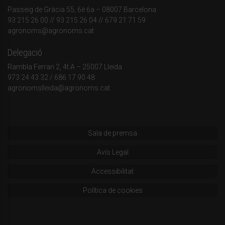
Passeig de Gràcia 55, 6è 6a – 08007 Barcelona
93 215 26 00
// 93 215 26 04 // 679 21 71 59
agronoms@agronoms.cat
Delegació
Rambla Ferran 2, 4t A – 25007 Lleida
973 24 43 32
/
686 17 90 48
agronomslleida@agronoms.cat
Sala de premsa
Avís Legal
Accessibilitat
Política de cookies