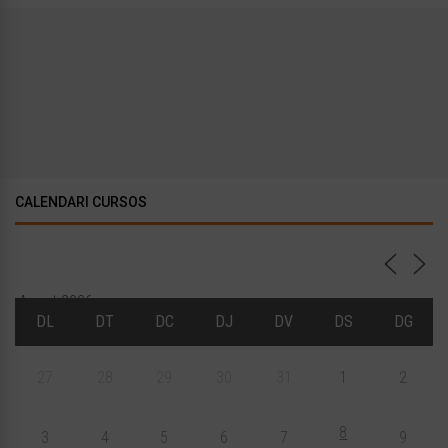
CALENDARI CURSOS
Agost 2026
DL
DT
DC
DJ
DV
DS
DG
27
28
29
30
31
1
2
8
3
4
5
6
7
9