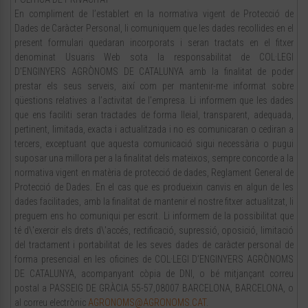
En compliment de l’establert en la normativa vigent de Protecció de
Dades de Caràcter Personal, li comuniquem que les dades recollides en el
present formulari quedaran incorporats i seran tractats en el fitxer
denominat Usuaris Web sota la responsabilitat de COL·LEGI
D’ENGINYERS AGRÒNOMS DE CATALUNYA amb la finalitat de poder
prestar els seus serveis, així com per mantenir-me informat sobre
qüestions relatives a l’activitat de l’empresa. Li informem que les dades
que ens faciliti seran tractades de forma lleial, transparent, adequada,
pertinent, limitada, exacta i actualitzada i no es comunicaran o cediran a
tercers, exceptuant que aquesta comunicació sigui necessària o pugui
suposar una millora per a la finalitat dels mateixos, sempre concorde a la
normativa vigent en matèria de protecció de dades, Reglament General de
Protecció de Dades. En el cas que es produeixin canvis en algun de les
dades facilitades, amb la finalitat de mantenir el nostre fitxer actualitzat, li
preguem ens ho comuniqui per escrit. Li informem de la possibilitat que
té d\'exercir els drets d\'accés, rectificació, supressió, oposició, limitació
del tractament i portabilitat de les seves dades de caràcter personal de
forma presencial en les oficines de COL·LEGI D’ENGINYERS AGRÒNOMS
DE CATALUNYA, acompanyant còpia de DNI, o bé mitjançant correu
postal a PASSEIG DE GRÀCIA 55-57,08007 BARCELONA, BARCELONA, o
al correu electrònic
AGRONOMS@AGRONOMS.CAT
.