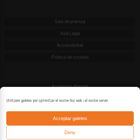
Sala de premsa
Avís Legal
Accessibilitat
Política de cookies
Accessos directes
Codi deontològic
Utilitzem galetes per optimitzar el nostre lloc web i el nostre servei.
Estatuts
Acceptar galetes
Logotips oficials
Deny