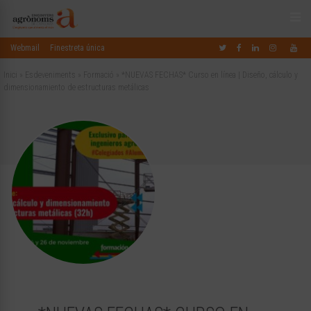
Webmail
Finestreta única
Inici
»
Esdeveniments
»
Formació
»
*NUEVAS FECHAS* Curso en línea | Diseño, cálculo y
dimensionamiento de estructuras metálicas