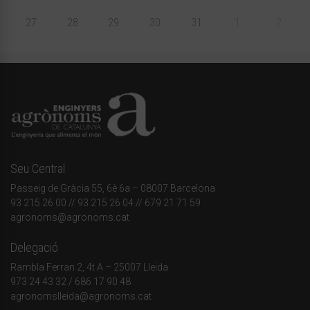
27
28
29
30
31
1
2
Seu Central
Passeig de Gràcia 55, 6è 6a – 08007 Barcelona
93 215 26 00
// 93 215 26 04 // 679 21 71 59
agronoms@agronoms.cat
Delegació
Rambla Ferran 2, 4t A – 25007 Lleida
973 24 43 32
/
686 17 90 48
agronomslleida@agronoms.cat