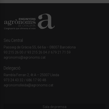
Seu Central
Passeig de Gràcia 55, 6è 6a – 08007 Barcelona
93 215 26 00
// 93 215 26 04 // 679 21 71 59
agronoms@agronoms.cat
Delegació
Rambla Ferran 2, 4t A – 25007 Lleida
973 24 43 32
/
686 17 90 48
agronomslleida@agronoms.cat
Sala de premsa