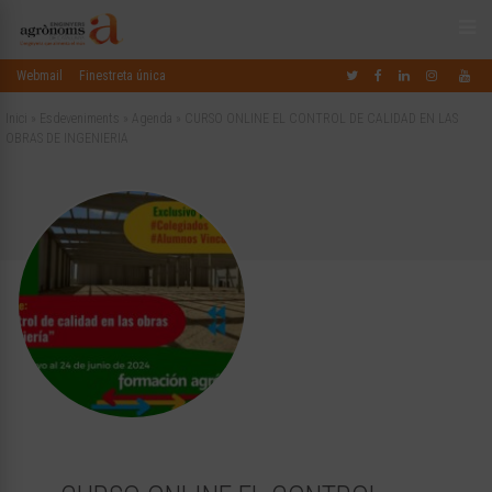
Webmail
Finestreta única
Inici
»
Esdeveniments
»
Agenda
»
CURSO ONLINE EL CONTROL DE CALIDAD EN LAS
OBRAS DE INGENIERIA