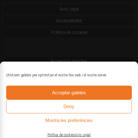
Avís Legal
Accessibilitat
Política de cookies
Accessos directes
Codi deontològic
Utilitzem galetes per optimitzar el nostre lloc web i el nostre servei.
Estatuts
Acceptar galetes
Logotips oficials
Deny
Mostra les preferències
© Col·legi d'Enginyers Agrònoms de Catalunya
Política de cookies
Avís Legal