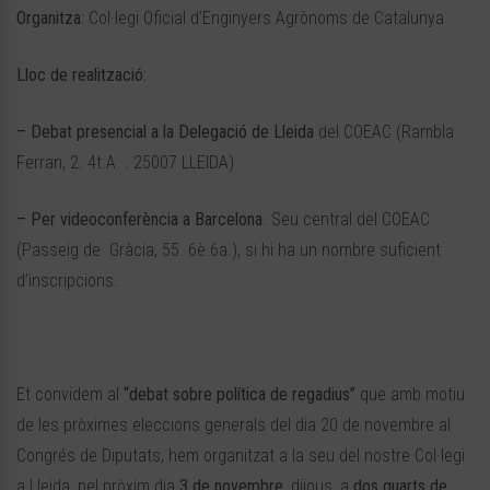
Organitza:
Col·legi Oficial d’Enginyers Agrònoms de Catalunya
Lloc de realització:
–
Debat presencial
a la Delegació de Lleida
del COEAC (Rambla
Ferran, 2. 4t.A . 25007 LLEIDA)
– Per videoconferència a Barcelona
. Seu central del COEAC
(Passeig de Gràcia, 55. 6è.6a.), si hi ha un nombre suficient
d’inscripcions.
Et convidem al
“debat sobre política de regadius”
que amb motiu
de les pròximes eleccions generals del dia 20 de novembre al
Congrés de Diputats, hem organitzat a la seu del nostre Col·legi
a Lleida, pel pròxim dia
3 de novembre
, dijous, a
dos quarts de