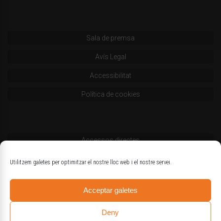
Sala de premsa
Avís Legal
Accessibilitat
Política de cookies
Accessos directes
Codi deontològic
Utilitzem galetes per optimitzar el nostre lloc web i el nostre servei.
Estatuts
Acceptar galetes
Logotips oficials
Deny