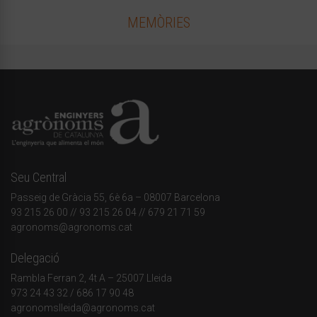
MEMÒRIES
Seu Central
Passeig de Gràcia 55, 6è 6a – 08007 Barcelona
93 215 26 00
// 93 215 26 04 // 679 21 71 59
agronoms@agronoms.cat
Delegació
Rambla Ferran 2, 4t A – 25007 Lleida
973 24 43 32
/
686 17 90 48
agronomslleida@agronoms.cat