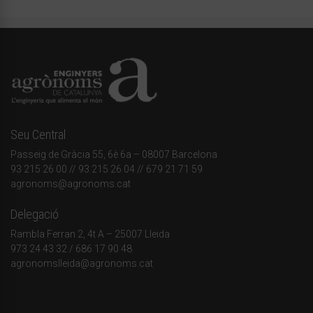
Seu Central
Passeig de Gràcia 55, 6è 6a – 08007 Barcelona
93 215 26 00
// 93 215 26 04 // 679 21 71 59
agronoms@agronoms.cat
Delegació
Rambla Ferran 2, 4t A – 25007 Lleida
973 24 43 32
/
686 17 90 48
agronomslleida@agronoms.cat