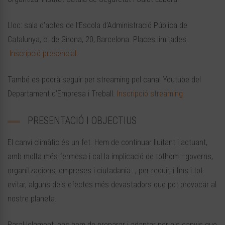
Lloc: sala d’actes de l’Escola d’Administració Pública de
Catalunya, c. de Girona, 20, Barcelona. Places limitades.
Inscripció presencial.
També es podrà seguir per streaming pel canal Youtube del
Departament d’Empresa i Treball.
Inscripció streaming
PRESENTACIÓ I OBJECTIUS
El canvi climàtic és un fet. Hem de continuar lluitant i actuant,
amb molta més fermesa i cal la implicació de tothom –governs,
organitzacions, empreses i ciutadania–, per reduir, i fins i tot
evitar, alguns dels efectes més devastadors que pot provocar al
nostre planeta.
Paral·lelament, ens hem de preparar i adaptar per als canvis que