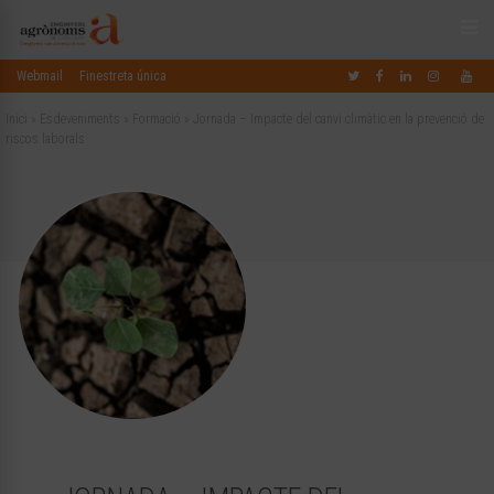
Webmail
Finestreta única
Inici
»
Esdeveniments
»
Formació
»
Jornada – Impacte del canvi climàtic en la prevenció de
riscos laborals