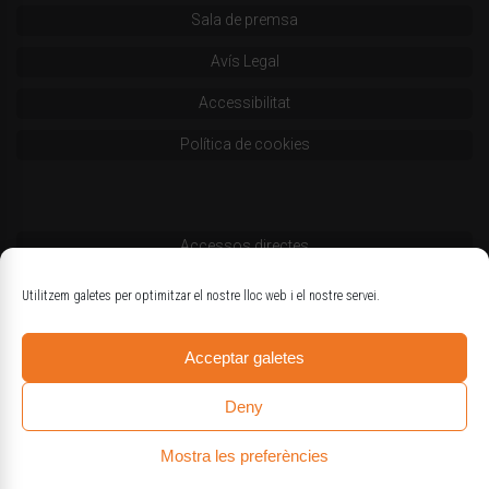
Sala de premsa
Avís Legal
Accessibilitat
Política de cookies
Accessos directes
Codi deontològic
Utilitzem galetes per optimitzar el nostre lloc web i el nostre servei.
Estatuts
Acceptar galetes
Logotips oficials
Deny
Mostra les preferències