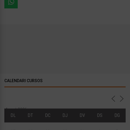
CALENDARI CURSOS
Agost 2026
DL
DT
DC
DJ
DV
DS
DG