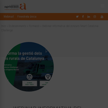
Webmail
Finestreta única
Inici
»
Esdeveniments
»
Formació
»
Webinar informativa del concurs Smart Catalonia
Challenge