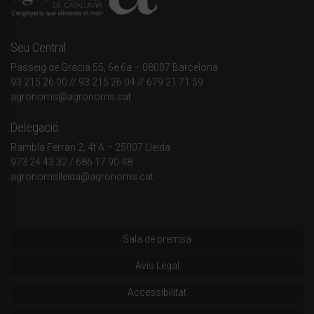
Seu Central
Passeig de Gràcia 55, 6è 6a – 08007 Barcelona
93 215 26 00
// 93 215 26 04 // 679 21 71 59
agronoms@agronoms.cat
Delegació
Rambla Ferran 2, 4t A – 25007 Lleida
973 24 43 32
/
686 17 90 48
agronomslleida@agronoms.cat
Sala de premsa
Avís Legal
Accessibilitat