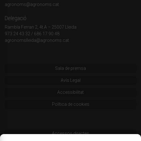
agronoms@agronoms.cat
Delegació
Rambla Ferran 2, 4t A – 25007 Lleida
973 24 43 32
/
686 17 90 48
agronomslleida@agronoms.cat
Sala de premsa
Avís Legal
Accessibilitat
Política de cookies
Accessos directes