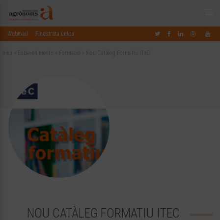
Webmail
Finestreta única
Inici
»
Esdeveniments
»
Formació
»
Nou Catàleg Formatiu ITeC
NOU CATÀLEG FORMATIU ITEC