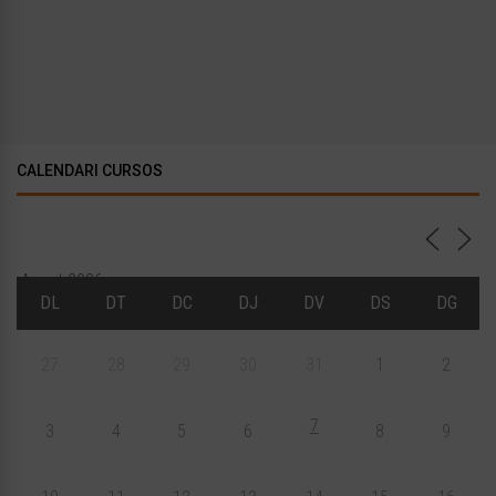
CALENDARI CURSOS
Agost 2026
DL
DT
DC
DJ
DV
DS
DG
27
28
29
30
31
1
2
7
3
4
5
6
8
9