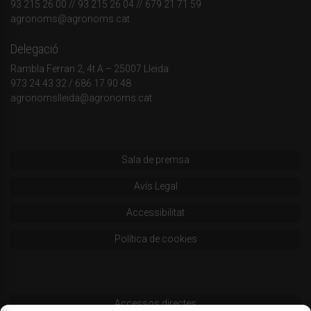
93 215 26 00
// 93 215 26 04 // 679 21 71 59
agronoms@agronoms.cat
Delegació
Rambla Ferran 2, 4t A – 25007 Lleida
973 24 43 32
/
686 17 90 48
agronomslleida@agronoms.cat
Sala de premsa
Avís Legal
Accessibilitat
Política de cookies
Accessos directes