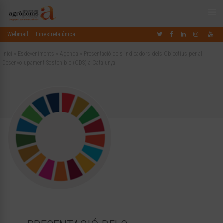
Webmail
Finestreta única
Inici
»
Esdeveniments
»
Agenda
»
Presentació dels indicadors dels Objectius per al
Desenvolupament Sostenible (ODS) a Catalunya