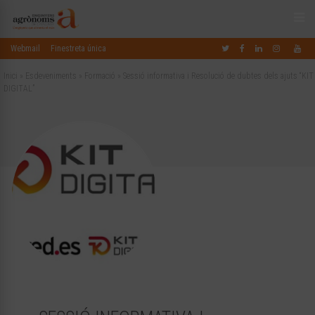
Webmail
Finestreta única
Inici
»
Esdeveniments
»
Formació
»
Sessió informativa i Resolució de dubtes dels ajuts “KIT
DIGITAL”