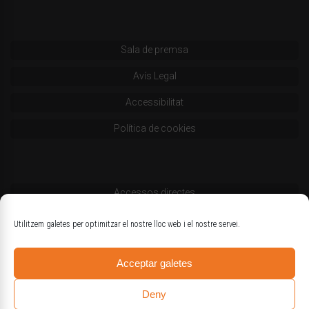
Sala de premsa
Avís Legal
Accessibilitat
Política de cookies
Accessos directes
Codi deontològic
Utilitzem galetes per optimitzar el nostre lloc web i el nostre servei.
Estatuts
Acceptar galetes
Logotips oficials
Deny