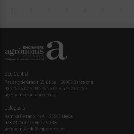
31
1
2
3
4
5
6
Seu Central
Passeig de Gràcia 55, 6è 6a – 08007 Barcelona
93 215 26 00
// 93 215 26 04 // 679 21 71 59
agronoms@agronoms.cat
Delegació
Rambla Ferran 2, 4t A – 25007 Lleida
973 24 43 32
/
686 17 90 48
agronomslleida@agronoms.cat