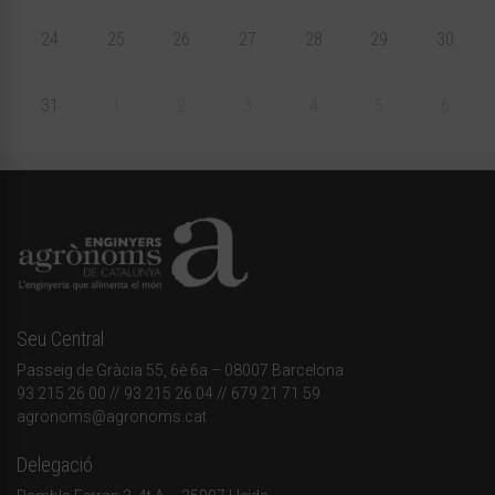
24
25
26
27
28
29
30
31
1
2
3
4
5
6
Seu Central
Passeig de Gràcia 55, 6è 6a – 08007 Barcelona
93 215 26 00
// 93 215 26 04 // 679 21 71 59
agronoms@agronoms.cat
Delegació