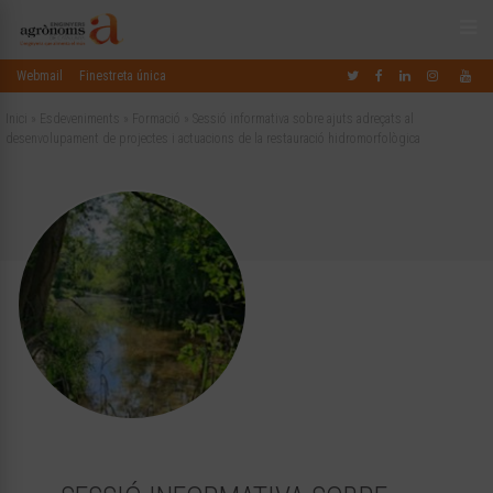
Webmail
Finestreta única
Inici
»
Esdeveniments
»
Formació
»
Sessió informativa sobre ajuts adreçats al
desenvolupament de projectes i actuacions de la restauració hidromorfològica