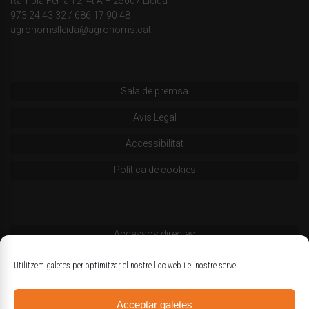
Rambla Ferran 2, 4t A – 25007 Lleida
973 24 43 32
/
686 17 90 48
agronomslleida@agronoms.cat
Sala de premsa
Avís Legal
Accessibilitat
Política de cookies
Accessos directes
Codi deontològic
Utilitzem galetes per optimitzar el nostre lloc web i el nostre servei.
Estatuts
Acceptar galetes