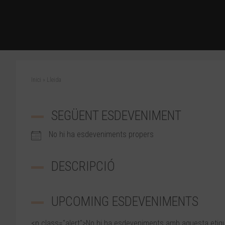
Inici
»
Lleida
SEGÜENT ESDEVENIMENT
No hi ha esdeveniments propers
DESCRIPCIÓ
UPCOMING ESDEVENIMENTS
<p class="alert">No hi ha esdeveniments amb aquesta etiq