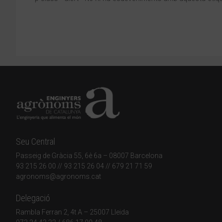
Seu Central
Passeig de Gràcia 55, 6è 6a – 08007 Barcelona
93 215 26 00
// 93 215 26 04 // 679 21 71 59
agronoms@agronoms.cat
Delegació
Rambla Ferran 2, 4t A – 25007 Lleida