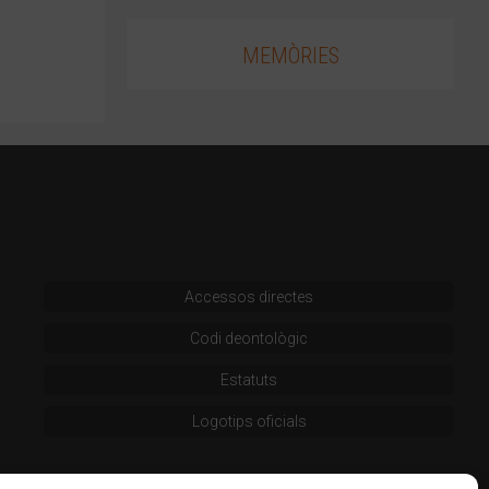
MEMÒRIES
Accessos directes
Codi deontològic
Estatuts
Logotips oficials