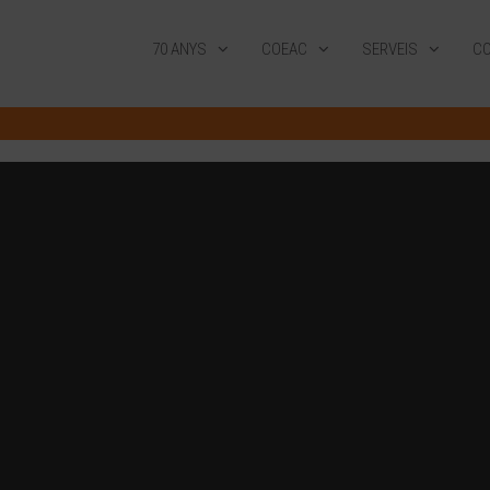
70 ANYS
COEAC
SERVEIS
CO