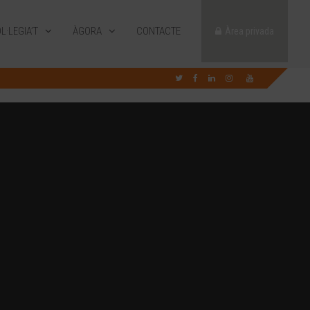
L·LEGIA’T
ÀGORA
CONTACTE
Àrea privada