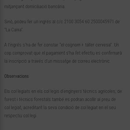
mitjançant domiciliació bancària.
Sinó, podeu fer un ingrés al c/c 2100 3054 60 2500045971 de
"La Caixa".
A l’ingrés s’ha de fer constar “el cognom + taller cervesa”. Un
cop comprovat que el pagament s’ha fet efectiu es confirmarà
la inscripció a través d’un missatge de correu electrònic.
Observacions
Els col·legiats en els col·legis d’enginyers tècnics agrícoles, de
forest i tècnics forestals també es podran acollir al preu de
col·legiat, acreditant la seva condició de col·legiat en el seu
respectiu col·legi.