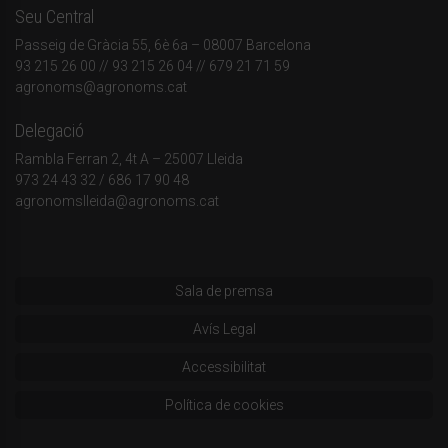
Seu Central
Passeig de Gràcia 55, 6è 6a – 08007 Barcelona
93 215 26 00
// 93 215 26 04 // 679 21 71 59
agronoms@agronoms.cat
Delegació
Rambla Ferran 2, 4t A – 25007 Lleida
973 24 43 32
/
686 17 90 48
agronomslleida@agronoms.cat
Sala de premsa
Avís Legal
Accessibilitat
Política de cookies