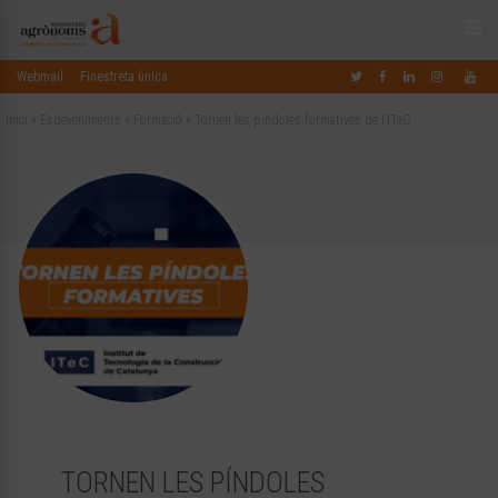
Webmail
Finestreta única
Inici
»
Esdeveniments
»
Formació
»
Tornen les píndoles formatives de l’ITeC
TORNEN LES PÍNDOLES