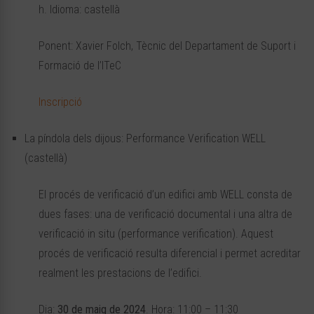
h. Idioma: castellà
Ponent: Xavier Folch, Tècnic del Departament de Suport i
Formació de l’ITeC
Inscripció
La píndola dels dijous: Performance Verification WELL
(castellà)
El procés de verificació d’un edifici amb WELL consta de
dues fases: una de verificació documental i una altra de
verificació in situ (performance verification). Aquest
procés de verificació resulta diferencial i permet acreditar
realment les prestacions de l’edifici.
Dia:
30 de maig de 2024
. Hora: 11:00 – 11:30