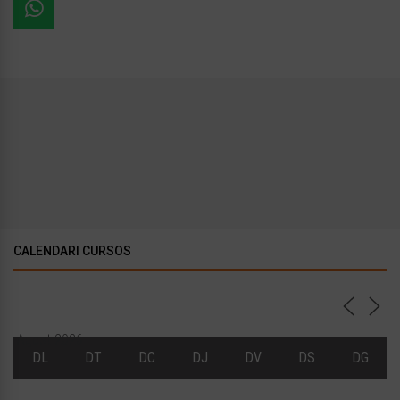
CALENDARI CURSOS
Agost 2026
DL
DT
DC
DJ
DV
DS
DG