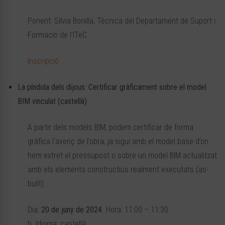
Ponent: Silvia Bonilla, Tècnica del Departament de Suport i
Formació de l’ITeC
Inscripció
La píndola dels dijous: Certificar gràficament sobre el model
BIM vinculat (castellà)
A partir dels models BIM, podem certificar de forma
gràfica l’avenç de l’obra, ja sigui amb el model base d’on
hem extret el pressupost o sobre un model BIM actualitzat
amb els elements constructius realment executats (as-
built).
Dia:
20 de juny de 2024
. Hora: 11:00 – 11:30
h. Idioma: castellà