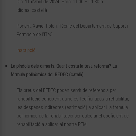
Dia:
11 d’abril de 2024
. Hora: 11:00 – 11:30 h .
Idioma: castellà
Ponent: Xavier Folch, Tècnic del Departament de Suport i
Formació de l’ITeC
Inscripció
La píndola dels dimarts: Quant costa la teva reforma? La
fórmula polinòmica del BEDEC (català)
Els preus del BEDEC poden servir de referència per
rehabilitació coneixent quina és l’edifici tipus a rehabilitar,
les despeses indirectes (estimació) a aplicar i la fórmula
polinòmica de la rehabilitació per calcular el coeficient de
rehabilitació a aplicar al nostre PEM.