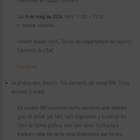
interessen en aquest moment.
Dia:
9 de maig de 2024.
Hora: 11:00 – 11:30
h. Idioma: castellà
Ponent: Xavier Folch, Tècnic del Departament de Suport i
Formació de l’ITeC
Inscripció
La píndola dels dimarts: Tria elements del model BIM. Eines
del visor (català)
Els models BIM contenen molts elements amb diferent
grau de detall, per tant, hem d’aprendre a localitzar-los
(tant de forma gràfica, com fent servir l’estructura
d’arbre) i aïllar-los de la resta d’elements que no ens