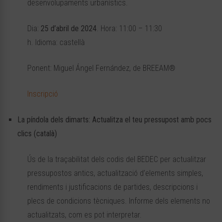
desenvolupaments urbanístics.
Dia:
25 d’abril de 2024
. Hora: 11:00 – 11:30
h. Idioma: castellà
Ponent: Miguel Ángel Fernández, de BREEAM®
Inscripció
La píndola dels dimarts: Actualitza el teu pressupost amb pocs
clics (català)
Ús de la traçabilitat dels codis del BEDEC per actualitzar
pressupostos antics, actualització d’elements simples,
rendiments i justificacions de partides, descripcions i
plecs de condicions tècniques. Informe dels elements no
actualitzats, com es pot interpretar.