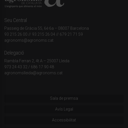
Seu Central
Passeig de Gràcia 55, 6è 6a – 08007 Barcelona
93 215 26 00
// 93 215 26 04 // 679 21 71 59
agronoms@agronoms.cat
Delegació
Rambla Ferran 2, 4t A – 25007 Lleida
973 24 43 32
/
686 17 90 48
agronomslleida@agronoms.cat
Sala de premsa
Avís Legal
Accessibilitat