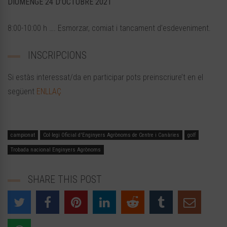
DIUMENGE 24 D’OCTUBRE 2021
8:00-10:00 h …. Esmorzar, comiat i tancament d’esdeveniment.
INSCRIPCIONS
Si estàs interessat/da en participar pots preinscriure’t en el
següent
ENLLAÇ
campionat
Col·legi Oficial d'Enginyers Agrònoms de Centre i Canàries
golf
Trobada nacional Enginyers Agrònoms
SHARE THIS POST