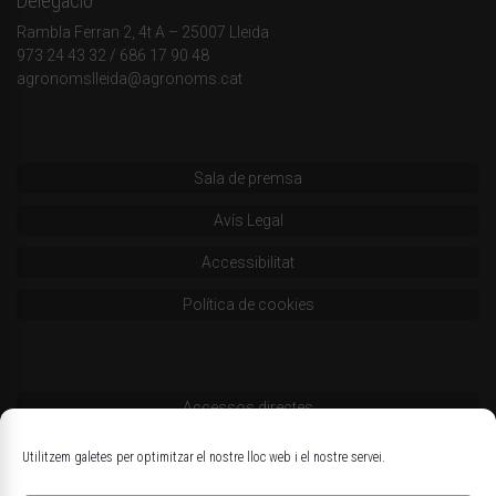
Delegació
Rambla Ferran 2, 4t A – 25007 Lleida
973 24 43 32
/
686 17 90 48
agronomslleida@agronoms.cat
Sala de premsa
Avís Legal
Accessibilitat
Política de cookies
Accessos directes
Codi deontològic
Utilitzem galetes per optimitzar el nostre lloc web i el nostre servei.
Estatuts