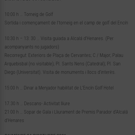
10:00 h … Torneig de Golf
Sortida i començament de l’torneig en el camp de golf del Encín
10:30 h – 13: 30 … Visita guiada a Alcalá d’Henares. (Per
acompanyants no jugadors)
Recorregut: Exteriors de Plaça de Cervantes; C / Major; Palau
Arquebisbal (no visitable); Pl. Sants Nens (Catedral); Pl. San
Diego (Universitat). Visita de monuments i llocs d’interès.
15:00 h … Dinar a Menjador habilitat de L’Encín Golf Hotel
17.30 h … Descans- Activitat lliure
21:00 h … Sopar de Gala i Lliurament de Premis Parador d’Alcalá
d’Henares