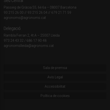
Seu Central
Passeig de Gràcia 55, 6è 6a – 08007 Barcelona
93 215 26 00
// 93 215 26 04 // 679 21 71 59
agronoms@agronoms.cat
Delegació
Rambla Ferran 2, 4t A – 25007 Lleida
973 24 43 32
/
686 17 90 48
agronomslleida@agronoms.cat
Sala de premsa
Avís Legal
Accessibilitat
Política de cookies