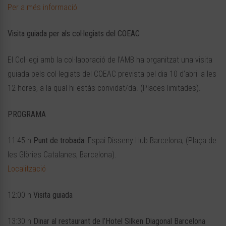
Per a més informació
Visita guiada per als col·legiats del COEAC
El Col·legi amb la col·laboració de l’AMB ha organitzat una visita
guiada pels col·legiats del COEAC prevista pel dia 10 d’abril a les
12 hores, a la qual hi estàs convidat/da. (Places limitades).
PROGRAMA
11:45 h
Punt de trobada:
Espai Disseny Hub Barcelona, (Plaça de
les Glòries Catalanes, Barcelona).
Localització
12:00 h
Visita guiada
13:30 h
Dinar al restaurant de l’Hotel Silken Diagonal Barcelona