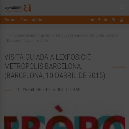
Webmail
Finestreta única
Inici
»
Esdeveniments
»
Agenda
»
Visita guiada a lexposició Metròpolis Barcelona.
(Barcelona, 10 dabril de 2015)
VISITA GUIADA A LEXPOSICIÓ
METRÒPOLIS BARCELONA.
(BARCELONA, 10 DABRIL DE 2015)
10 D'ABRIL DE 2015 // 00:00 - 23:59