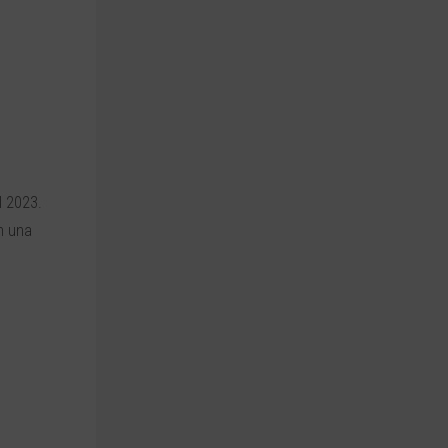
l 2023.
n una