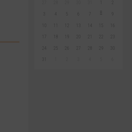
27
28
29
30
31
1
2
8
3
4
5
6
7
9
10
11
12
13
14
15
16
17
18
19
20
21
22
23
24
25
26
27
28
29
30
31
1
2
3
4
5
6