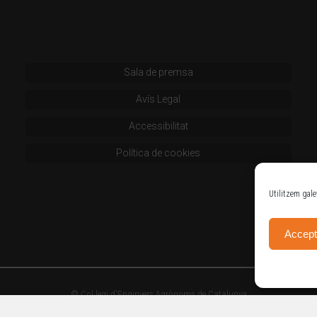
Sala de premsa
Avís Legal
Accessibilitat
Política de cookies
Utilitzem gale
Accept
© Col·legi d'Enginyers Agrònoms de Catalunya