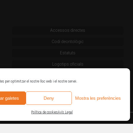
Accessos directes
Codi deontològic
Estatuts
Logotips oficials
tes per optimitzar el nostre lloc web i el nostre servei.
ar galetes
Deny
Mostra les preferències
Política de cookies
Avís Legal