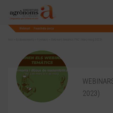
Webmail
Finestreta única
Inici
»
Esdeveniments
»
Formació
»
Webinars temàtics ITeC (març-maig 2023)
WEBINARS
2023)