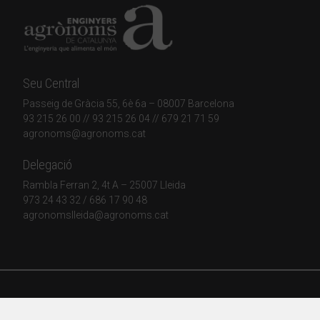
Seu Central
Passeig de Gràcia 55, 6è 6a – 08007 Barcelona
93 215 26 00
// 93 215 26 04 // 679 21 71 59
agronoms@agronoms.cat
Delegació
Rambla Ferran 2, 4t A – 25007 Lleida
973 24 43 32
/
686 17 90 48
agronomslleida@agronoms.cat