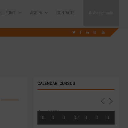
L·LEGIA’T
ÀGORA
CONTACTE
Àrea privada
CALENDARI CURSOS
Agost 2026
DL
DT
DC
DJ
DV
DS
DG