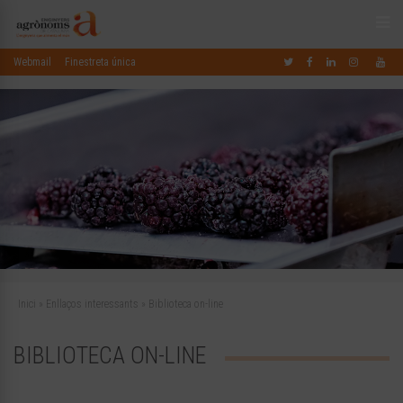
Webmail
Finestreta única
Inici
»
Enllaços interessants
»
Biblioteca on-line
BIBLIOTECA ON-LINE