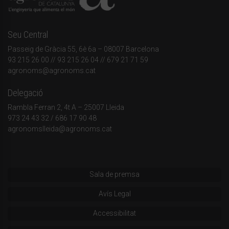
Seu Central
Passeig de Gràcia 55, 6è 6a – 08007 Barcelona
93 215 26 00
// 93 215 26 04 // 679 21 71 59
agronoms@agronoms.cat
Delegació
Rambla Ferran 2, 4t A – 25007 Lleida
973 24 43 32
/
686 17 90 48
agronomslleida@agronoms.cat
Sala de premsa
Avís Legal
Accessibilitat