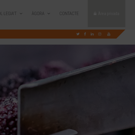
L·LEGIA’T
ÀGORA
CONTACTE
Àrea privada