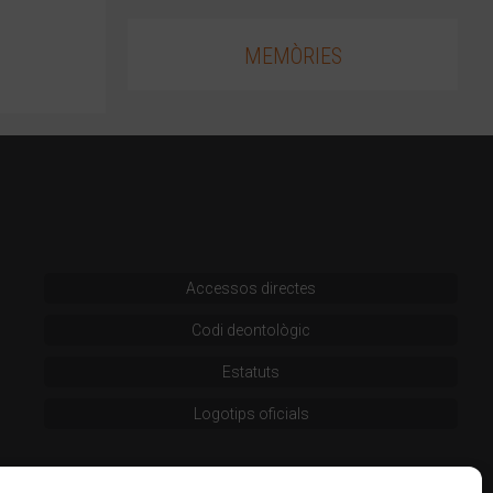
MEMÒRIES
Accessos directes
Codi deontològic
Estatuts
Logotips oficials