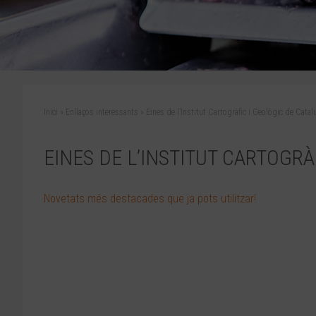
Inici
»
Enllaços interessants
»
Eines de l’Institut Cartogràfic i Geològic de Catal
EINES DE L’INSTITUT CARTOGRÀ
Novetats més destacades que ja pots utilitzar!