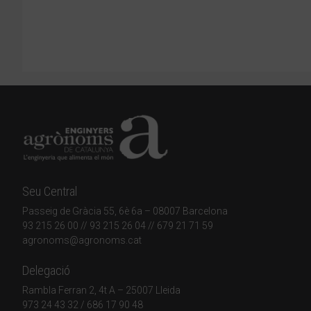
Seu Central
Passeig de Gràcia 55, 6è 6a – 08007 Barcelona
93 215 26 00
// 93 215 26 04 // 679 21 71 59
agronoms@agronoms.cat
Delegació
Rambla Ferran 2, 4t A – 25007 Lleida
973 24 43 32
/
686 17 90 48