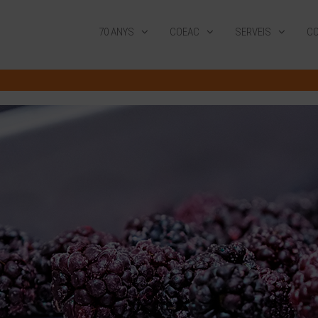
70 ANYS
COEAC
SERVEIS
CO