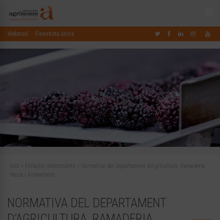
Webmail
Finestreta única
Inici
»
Enllaços interessants
»
Normativa del Departament d’Agricultura, Ramaderia,
Pesca i Alimentació
NORMATIVA DEL DEPARTAMENT
D’AGRICULTURA, RAMADERIA,