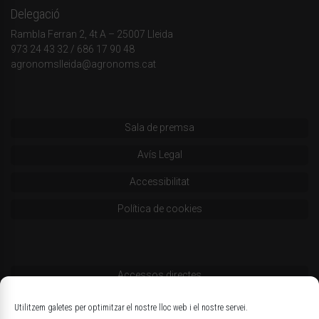
Delegació
Rambla Ferran 2, 4t A – 25007 Lleida
973 24 43 32
/
686 17 90 48
agronomslleida@agronoms.cat
Sala de premsa
Avís Legal
Accessibilitat
Política de cookies
Accessos directes
Codi deontològic
Utilitzem galetes per optimitzar el nostre lloc web i el nostre servei.