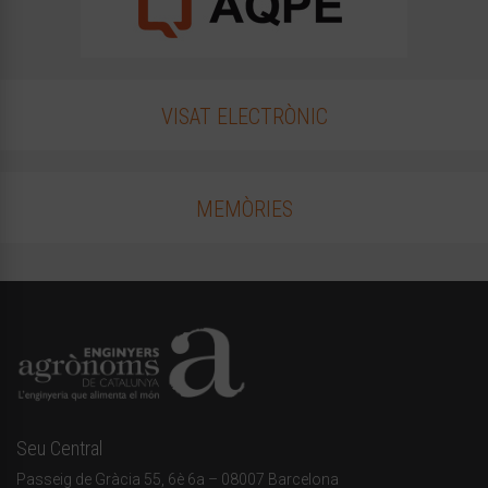
VISAT ELECTRÒNIC
MEMÒRIES
Seu Central
Passeig de Gràcia 55, 6è 6a – 08007 Barcelona