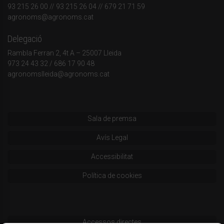
93 215 26 00
// 93 215 26 04 // 679 21 71 59
agronoms@agronoms.cat
Delegació
Rambla Ferran 2, 4t A – 25007 Lleida
973 24 43 32
/
686 17 90 48
agronomslleida@agronoms.cat
Sala de premsa
Avís Legal
Accessibilitat
Política de cookies
Accessos directes