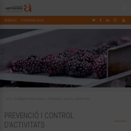
Webmail
Finestreta única
Inici
»
Enllaços interessants
»
Prevenció i control d’activitats
PREVENCIÓ I CONTROL
D’ACTIVITATS