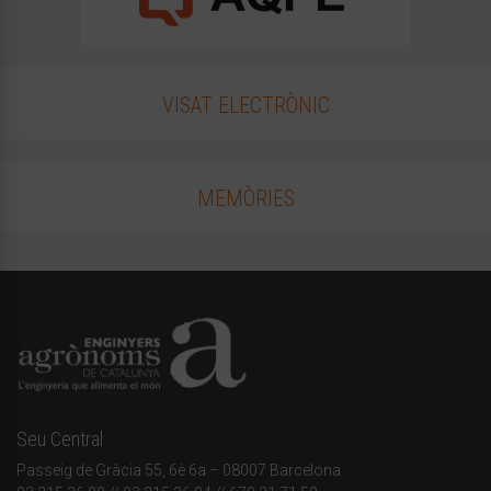
VISAT ELECTRÒNIC
MEMÒRIES
Seu Central
Passeig de Gràcia 55, 6è 6a – 08007 Barcelona