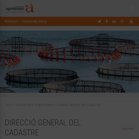
Webmail
Finestreta única
Inici
»
Acords amb organismes
»
Direcció General del Cadastre
DIRECCIÓ GENERAL DEL
CADASTRE