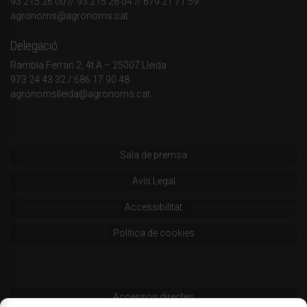
93 215 26 00
// 93 215 26 04 // 679 21 71 59
agronoms@agronoms.cat
Delegació
Rambla Ferran 2, 4t A – 25007 Lleida
973 24 43 32
/
686 17 90 48
agronomslleida@agronoms.cat
Sala de premsa
Avís Legal
Accessibilitat
Política de cookies
Accessos directes