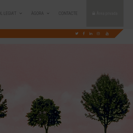
L·LEGIA’T
ÀGORA
CONTACTE
Àrea privada