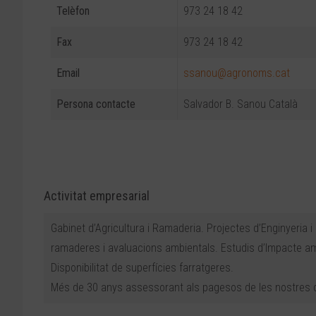
Telèfon
973 24 18 42
Fax
973 24 18 42
Email
ssanou@agronoms.cat
Persona contacte
Salvador B. Sanou Català
Activitat empresarial
Gabinet d’Agricultura i Ramaderia. Projectes d’Enginyeria 
ramaderes i avaluacions ambientals. Estudis d’Impacte ambi
Disponibilitat de superfícies farratgeres.
Més de 30 anys assessorant als pagesos de les nostres