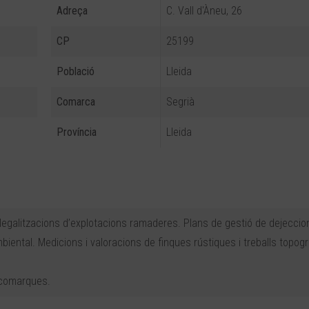
Adreça
C. Vall d'Àneu, 26
CP
25199
Població
Lleida
Comarca
Segrià
Província
Lleida
i legalitzacions d’explotacions ramaderes. Plans de gestió de dejeccio
ental. Medicions i valoracions de finques rústiques i treballs topogr
 comarques.