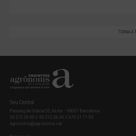
TORNA A 
Seu Central
Passeig de Gràcia 55, 6è 6a – 08007 Barcelona
93 215 26 00
// 93 215 26 04 // 679 21 71 59
agronoms@agronoms.cat