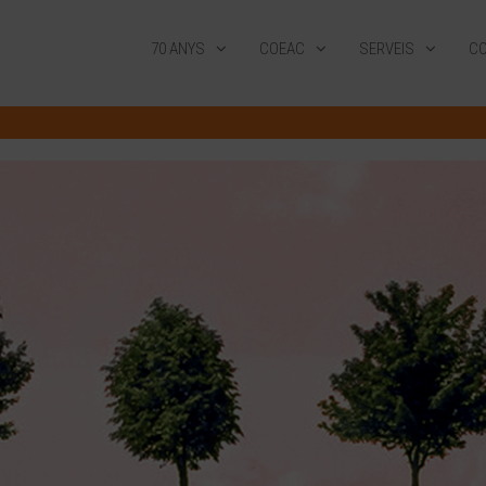
70 ANYS
COEAC
SERVEIS
CO