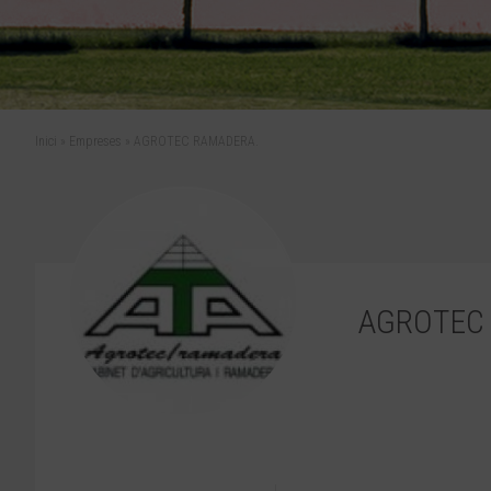
Inici
»
Empreses
»
AGROTEC RAMADERA.
AGROTEC