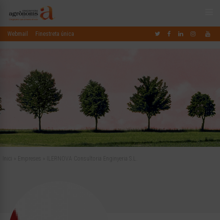
Webmail
Finestreta única
Inici
»
Empreses
»
ILERNOVA Consultoria Enginyeria S.L.