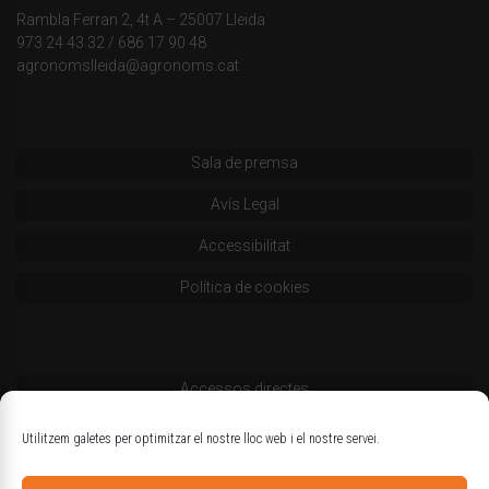
Rambla Ferran 2, 4t A – 25007 Lleida
973 24 43 32
/
686 17 90 48
agronomslleida@agronoms.cat
Sala de premsa
Avís Legal
Accessibilitat
Política de cookies
Accessos directes
Codi deontològic
Utilitzem galetes per optimitzar el nostre lloc web i el nostre servei.
Estatuts