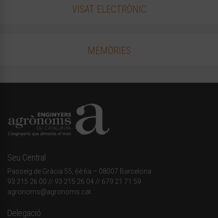
VISAT ELECTRÒNIC
MEMÒRIES
Seu Central
Passeig de Gràcia 55, 6è 6a – 08007 Barcelona
93 215 26 00
// 93 215 26 04 // 679 21 71 59
agronoms@agronoms.cat
Delegació