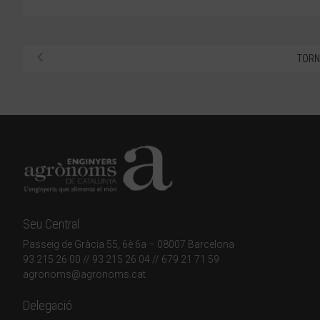
TORN
Seu Central
Passeig de Gràcia 55, 6è 6a – 08007 Barcelona
93 215 26 00
// 93 215 26 04 // 679 21 71 59
agronoms@agronoms.cat
Delegació