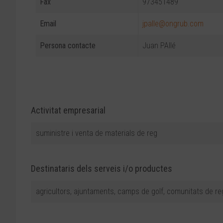
Fax
973451489
Email
jpalle@ongrub.com
Persona contacte
Juan PAllé
Activitat empresarial
suministre i venta de materials de reg
Destinataris dels serveis i/o productes
agricultors, ajuntaments, camps de golf, comunitats de reg