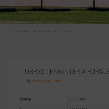
Inici
»
Empreses
»
Obres i enginyeria rurals i urbanes SL
OBRES I ENGINYERIA RURALS
http://www.ongrub.com
Telèfon
973451489