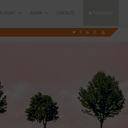
L·LEGIA’T
ÀGORA
CONTACTE
Àrea privada