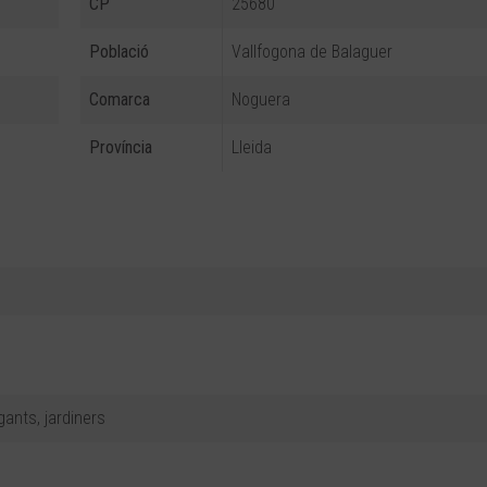
CP
25680
Població
Vallfogona de Balaguer
Comarca
Noguera
Província
Lleida
ants, jardiners