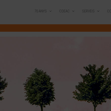
70 ANYS
COEAC
SERVEIS
CO