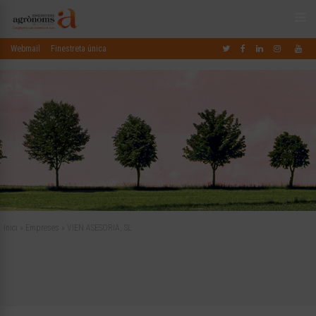
Webmail
Finestreta única
Inici
»
Empreses
»
VIEN ASESORIA, SL