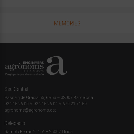
MEMÒRIES
Seu Central
Passeig de Gràcia 55, 6è 6a – 08007 Barcelona
93 215 26 00
// 93 215 26 04 // 679 21 71 59
agronoms@agronoms.cat
Delegació
Rambla Ferran 2, 4t A – 25007 Lleida