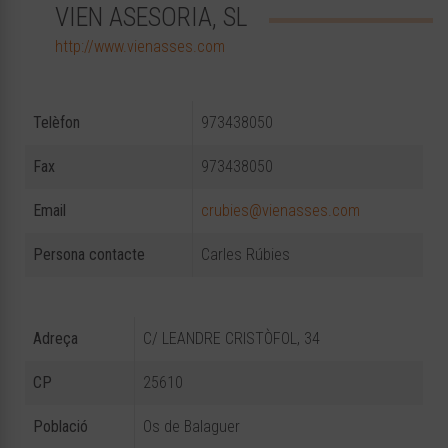
VIEN ASESORIA, SL
http://www.vienasses.com
Telèfon
973438050
Fax
973438050
Email
crubies@vienasses.com
Persona contacte
Carles Rúbies
Adreça
C/ LEANDRE CRISTÒFOL, 34
CP
25610
Població
Os de Balaguer