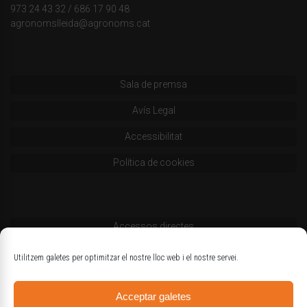
973 24 43 32
/
686 17 90 48
agronomslleida@agronoms.cat
Sala de premsa
Avís Legal
Accessibilitat
Política de cookies
Accessos directes
Codi deontològic
Utilitzem galetes per optimitzar el nostre lloc web i el nostre servei.
Estatuts
Acceptar galetes
Logotips oficials