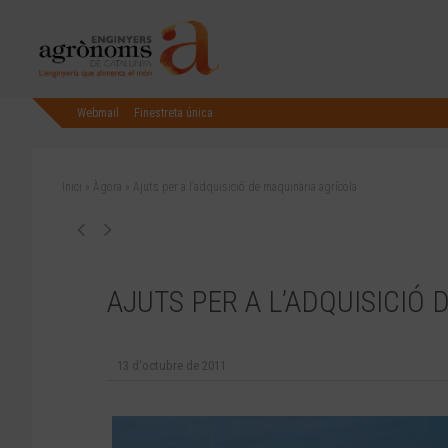
Webmail
Finestreta única
Inici
»
Àgora
»
Ajuts per a l’adquisició de maquinària agrícola
AJUTS PER A L’ADQUISICIÓ
13 d'octubre de 2011