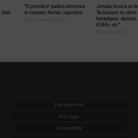
“El periodico” publica entrevista
Jornada tècnica en lín
i Gent
al company Roman Llagostera
“Actuacions en obres
hidràuliques: dipòsits,
21 de desembre de 2010
EDARs, etc.”
22 d'abril de 2024
Sala de premsa
Avís Legal
Accessibilitat