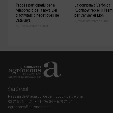
Procés participatiu per a
La companya Verònica
l’elaboració de la nova Llei
Kuchinow rep el II Prem
d’activitats cinegètiques de
per Canviar el Món
Catalunya
20 de desembre de 2019
5 de setembre de 2023
Seu Central
Passeig de Gràcia 55, 6è 6a – 08007 Barcelona
93 215 26 00
// 93 215 26 04 // 679 21 71 59
agronoms@agronoms.cat