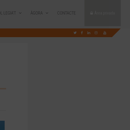
L·LEGIA’T
ÀGORA
CONTACTE
Àrea privada