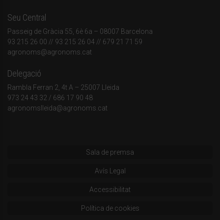
Seu Central
Passeig de Gràcia 55, 6è 6a – 08007 Barcelona
93 215 26 00
// 93 215 26 04 // 679 21 71 59
agronoms@agronoms.cat
Delegació
Rambla Ferran 2, 4t A – 25007 Lleida
973 24 43 32
/
686 17 90 48
agronomslleida@agronoms.cat
Sala de premsa
Avís Legal
Accessibilitat
Política de cookies