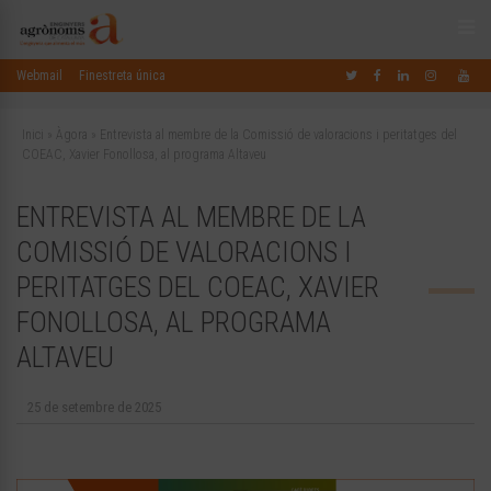
Webmail
Finestreta única
Inici
»
Àgora
»
Entrevista al membre de la Comissió de valoracions i peritatges del
COEAC, Xavier Fonollosa, al programa Altaveu
ENTREVISTA AL MEMBRE DE LA
COMISSIÓ DE VALORACIONS I
PERITATGES DEL COEAC, XAVIER
FONOLLOSA, AL PROGRAMA
ALTAVEU
25 de setembre de 2025