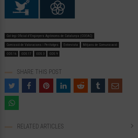
Col·legi Oficial d'Enginyers Agrònoms de Catalunya (COEAC)
Comissió de Valoracions i Peritatges
Entrevista
Mitjans de Comunicació
ODS 16
ODS 17
ODS 3
ODS 9
SHARE THIS POST
RELATED ARTICLES