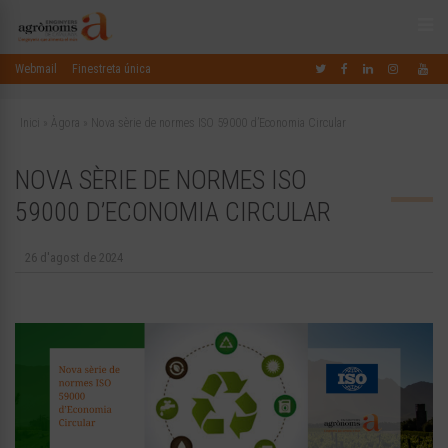
Webmail
Finestreta única
Inici
»
Àgora
»
Nova sèrie de normes ISO 59000 d’Economia Circular
NOVA SÈRIE DE NORMES ISO
59000 D’ECONOMIA CIRCULAR
26 d'agost de 2024