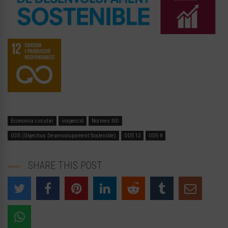
Economia circular
inspecció
Normes ISO
ODS (Objectius Desenvolupament Sostenible)
ODS 12
ODS 8
SHARE THIS POST