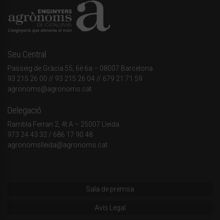
Seu Central
Passeig de Gràcia 55, 6è 6a – 08007 Barcelona
93 215 26 00
// 93 215 26 04 // 679 21 71 59
agronoms@agronoms.cat
Delegació
Rambla Ferran 2, 4t A – 25007 Lleida
973 24 43 32
/
686 17 90 48
agronomslleida@agronoms.cat
Sala de premsa
Avís Legal