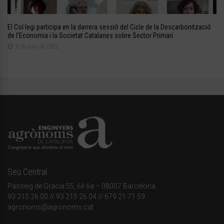
El Col·legi participa en la darrera sessió del Cicle de la Descarbonització
de l’Economia i la Societat Catalanes sobre Sector Primari
9 de juny de 2022
Seu Central
Passeig de Gràcia 55, 6è 6a – 08007 Barcelona
93 215 26 00
// 93 215 26 04 // 679 21 71 59
agronoms@agronoms.cat