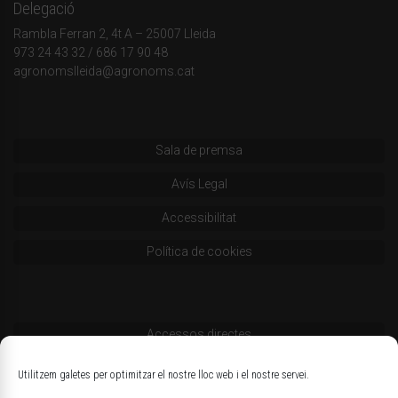
Delegació
Rambla Ferran 2, 4t A – 25007 Lleida
973 24 43 32
/
686 17 90 48
agronomslleida@agronoms.cat
Sala de premsa
Avís Legal
Accessibilitat
Política de cookies
Accessos directes
Codi deontològic
Utilitzem galetes per optimitzar el nostre lloc web i el nostre servei.