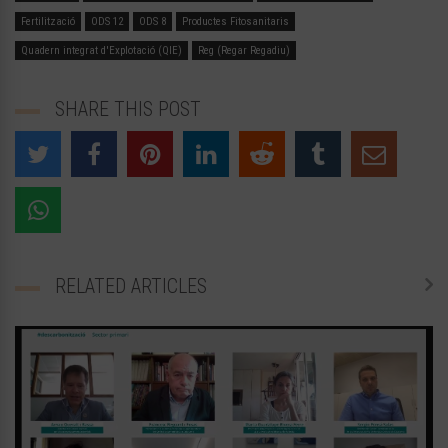
Fertilització
ODS 12
ODS 8
Productes Fitosanitaris
Quadern integrat d'Explotació (QIE)
Reg (Regar Regadiu)
SHARE THIS POST
RELATED ARTICLES