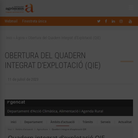
Webmail
Finestreta única
Inici
»
Àgora
»
Obertura del Quadern Integrat d’Explotació (QIE)
OBERTURA DEL QUADERN
INTEGRAT D’EXPLOTACIÓ (QIE)
11 de juliol de 2023