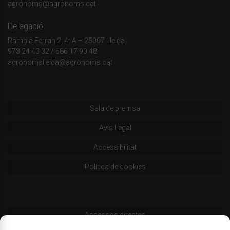
agronoms@agronoms.cat
Delegació
Rambla Ferran 2, 4t A – 25007 Lleida
973 24 43 32
/
686 17 90 48
agronomslleida@agronoms.cat
Sala de premsa
Avís Legal
Accessibilitat
Política de cookies
Accessos directes