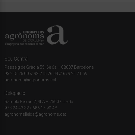
Seu Central
Passeig de Gràcia 55, 6è 6a – 08007 Barcelona
93 215 26 00
// 93 215 26 04 // 679 21 71 59
agronoms@agronoms.cat
Delegació
Rambla Ferran 2, 4t A – 25007 Lleida
973 24 43 32
/
686 17 90 48
agronomslleida@agronoms.cat