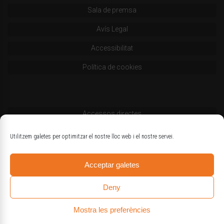
Sala de premsa
Avís Legal
Accessibilitat
Política de cookies
Accessos directes
Codi deontològic
Utilitzem galetes per optimitzar el nostre lloc web i el nostre servei.
Estatuts
Acceptar galetes
Logotips oficials
Deny
Mostra les preferències