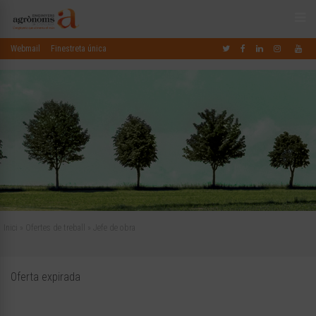
Webmail
Finestreta única
Inici
»
Ofertes de treball
»
Jefe de obra
Oferta expirada