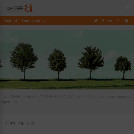
Webmail
Finestreta única
Inici
»
Ofertes de treball
»
ACC250-23 (OP ACC177-23) – Titulat/ada superior, enginyer/a
agrònom/a
Oferta expirada