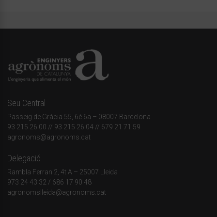
Seu Central
Passeig de Gràcia 55, 6è 6a – 08007 Barcelona
93 215 26 00
// 93 215 26 04 // 679 21 71 59
agronoms@agronoms.cat
Delegació
Rambla Ferran 2, 4t A – 25007 Lleida
973 24 43 32
/
686 17 90 48
agronomslleida@agronoms.cat