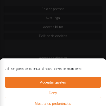
Sala de premsa
Avís Legal
Accessibilitat
Política de cookies
Accessos directes
Codi deontològic
Utilitzem galetes per optimitzar el nostre lloc web i el nostre servei.
Estatuts
Acceptar galetes
Logotips oficials
Deny
Mostra les preferències