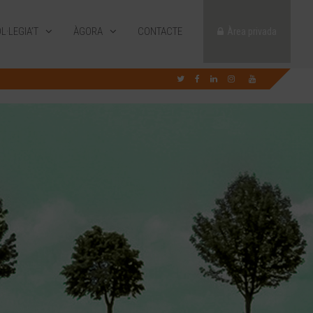
L·LEGIA’T
ÀGORA
CONTACTE
Àrea privada