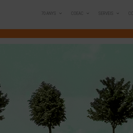
70 ANYS
COEAC
SERVEIS
CO