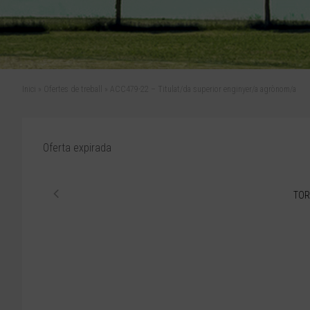
Inici
»
Ofertes de treball
»
ACC479-22 – Titulat/da superior enginyer/a agrònom/a
Oferta expirada
TOR