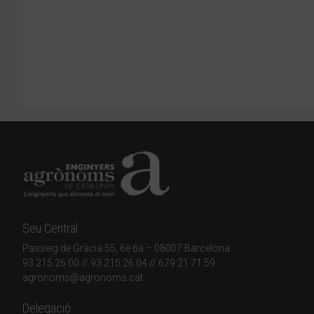
Seu Central
Passeig de Gràcia 55, 6è 6a – 08007 Barcelona
93 215 26 00
// 93 215 26 04 // 679 21 71 59
agronoms@agronoms.cat
Delegació