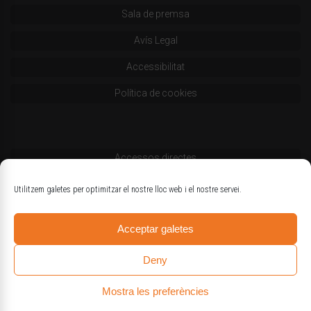
Sala de premsa
Avís Legal
Accessibilitat
Política de cookies
Accessos directes
Codi deontològic
Utilitzem galetes per optimitzar el nostre lloc web i el nostre servei.
Estatuts
Acceptar galetes
Logotips oficials
Deny
Mostra les preferències