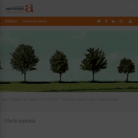
Webmail
Finestreta única
Inici
»
Ofertes de treball
»
ACC496-24 – Tècnic/a superior, opció medi ambient
Oferta expirada