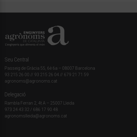
Seu Central
Passeig de Gràcia 55, 6è 6a – 08007 Barcelona
93 215 26 00
// 93 215 26 04 // 679 21 71 59
agronoms@agronoms.cat
Delegació
Rambla Ferran 2, 4t A – 25007 Lleida
973 24 43 32
/
686 17 90 48
agronomslleida@agronoms.cat