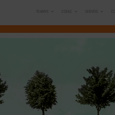
70 ANYS
COEAC
SERVEIS
CO