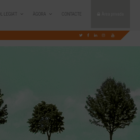
L·LEGIA’T
ÀGORA
CONTACTE
Àrea privada