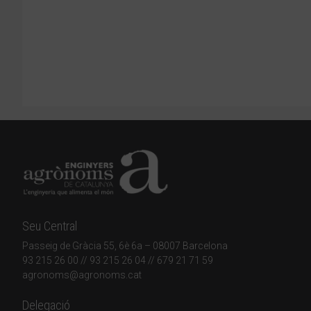
Seu Central
Passeig de Gràcia 55, 6è 6a – 08007 Barcelona
93 215 26 00
// 93 215 26 04 // 679 21 71 59
agronoms@agronoms.cat
Delegació