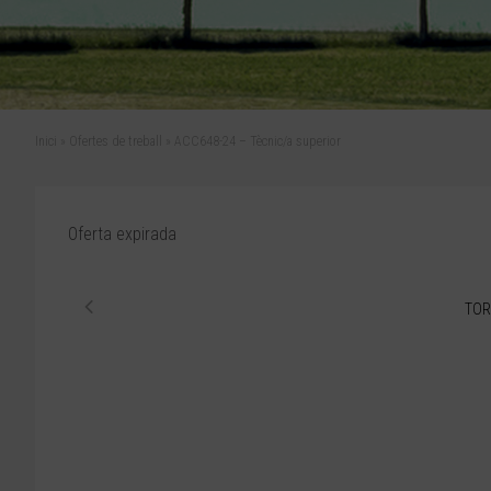
Inici
»
Ofertes de treball
»
ACC648-24 – Tècnic/a superior
Oferta expirada
TOR