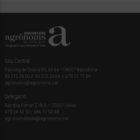
Seu Central
Passeig de Gràcia 55, 6è 6a – 08007 Barcelona
93 215 26 00
// 93 215 26 04 // 679 21 71 59
agronoms@agronoms.cat
Delegació
Rambla Ferran 2, 4t A – 25007 Lleida
973 24 43 32
/
686 17 90 48
agronomslleida@agronoms.cat