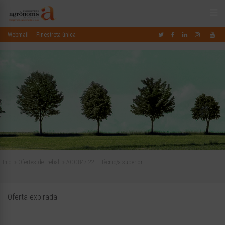
Webmail
Finestreta única
Inici
»
Ofertes de treball
»
ACC847-22 – Tècnic/a superior
Oferta expirada