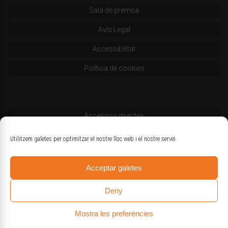
Sala de premsa
Avís Legal
Accessibilitat
Política de cookies
Accessos directes
Codi deontològic
Utilitzem galetes per optimitzar el nostre lloc web i el nostre servei.
Estatuts
Acceptar galetes
Logotips oficials
Deny
Mostra les preferències