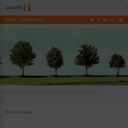
Webmail
Finestreta única
Inici
»
Ofertes de treball
»
Ajudant a Secretaria tècnica del COEAC 2018
Oferta expirada