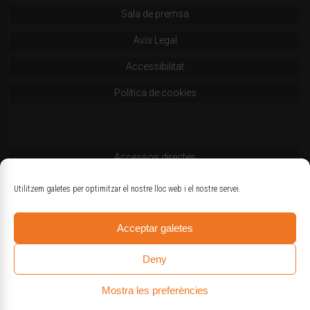
Sala de premsa
Avís Legal
Accessibilitat
Política de cookies
Accessos directes
Codi deontològic
Utilitzem galetes per optimitzar el nostre lloc web i el nostre servei.
Estatuts
Acceptar galetes
Logotips oficials
Deny
Mostra les preferències