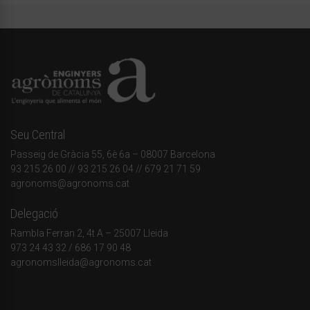
Seu Central
Passeig de Gràcia 55, 6è 6a – 08007 Barcelona
93 215 26 00
// 93 215 26 04 // 679 21 71 59
agronoms@agronoms.cat
Delegació
Rambla Ferran 2, 4t A – 25007 Lleida
973 24 43 32
/
686 17 90 48
agronomslleida@agronoms.cat