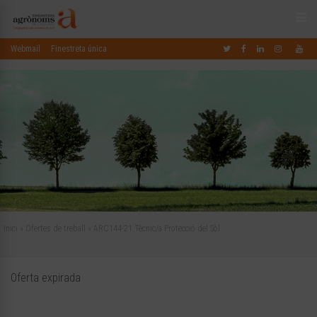
Webmail
Finestreta única
Inici
»
Ofertes de treball
»
ARC144-21 Tècnic/a Protecció del Sòl
Oferta expirada