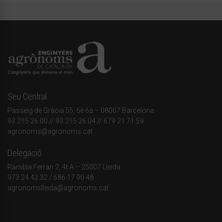
Seu Central
Passeig de Gràcia 55, 6è 6a – 08007 Barcelona
93 215 26 00
// 93 215 26 04 // 679 21 71 59
agronoms@agronoms.cat
Delegació
Rambla Ferran 2, 4t A – 25007 Lleida
973 24 43 32
/
686 17 90 48
agronomslleida@agronoms.cat