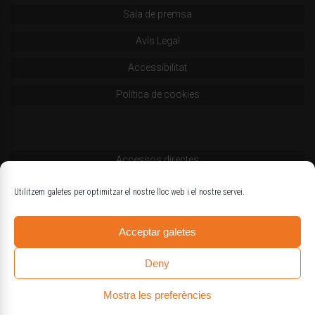
Sala de premsa
Avís Legal
Accessibilitat
Política de cookies
Accessos directes
Codi deontològic
Utilitzem galetes per optimitzar el nostre lloc web i el nostre servei.
Estatuts
Acceptar galetes
Logotips oficials
Deny
Mostra les preferències