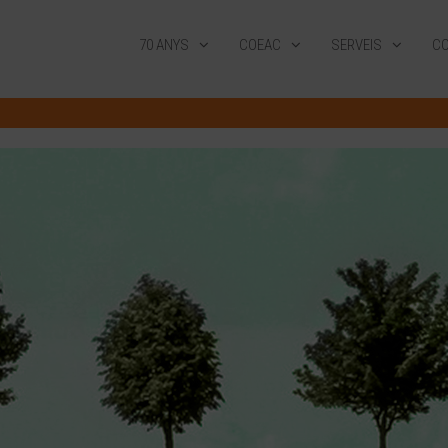
70 ANYS
COEAC
SERVEIS
CO