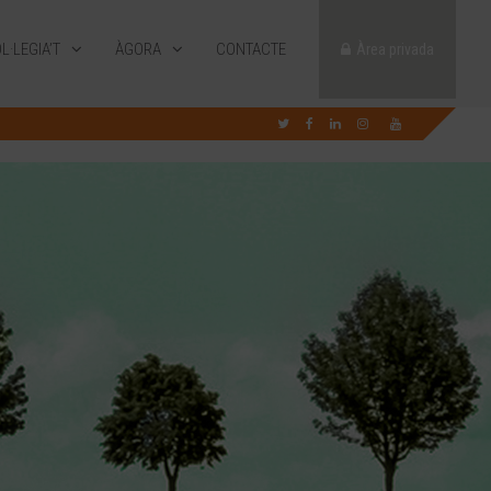
L·LEGIA’T
ÀGORA
CONTACTE
Àrea privada