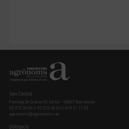
Seu Central
Passeig de Gràcia 55, 6è 6a – 08007 Barcelona
93 215 26 00
// 93 215 26 04 // 679 21 71 59
agronoms@agronoms.cat
Delegació