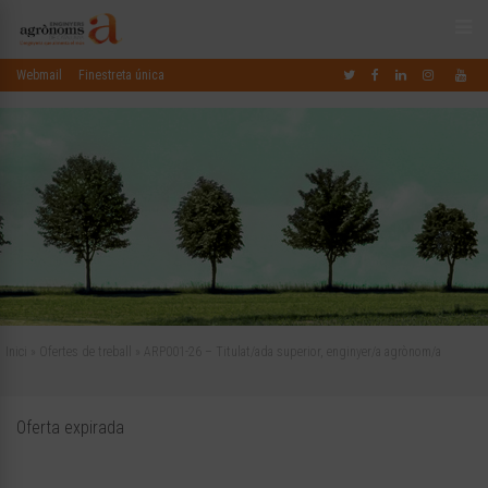
Webmail
Finestreta única
Inici
»
Ofertes de treball
»
ARP001-26 – Titulat/ada superior, enginyer/a agrònom/a
Oferta expirada