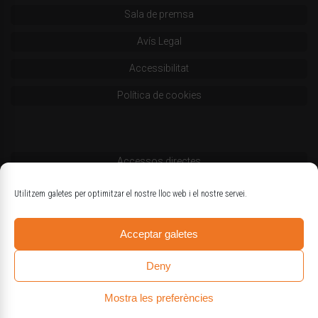
Sala de premsa
Avís Legal
Accessibilitat
Política de cookies
Accessos directes
Codi deontològic
Utilitzem galetes per optimitzar el nostre lloc web i el nostre servei.
Estatuts
Acceptar galetes
Logotips oficials
Deny
Mostra les preferències