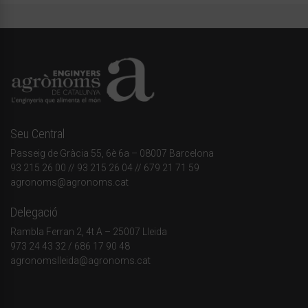
Seu Central
Passeig de Gràcia 55, 6è 6a – 08007 Barcelona
93 215 26 00
// 93 215 26 04 // 679 21 71 59
agronoms@agronoms.cat
Delegació
Rambla Ferran 2, 4t A – 25007 Lleida
973 24 43 32
/
686 17 90 48
agronomslleida@agronoms.cat