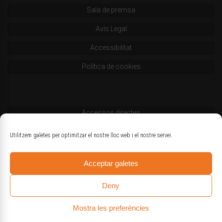
Sala de premsa
Avís Legal
Accessibilitat
Política de cookies
Accessos directes
Codi deontològic
Utilitzem galetes per optimitzar el nostre lloc web i el nostre servei.
Estatuts
Acceptar galetes
Logotips oficials
Deny
Mostra les preferències