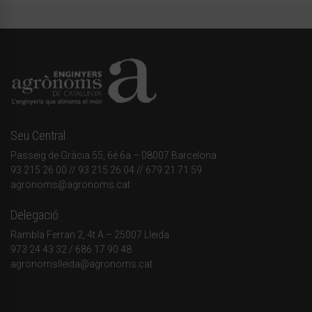
Seu Central
Passeig de Gràcia 55, 6è 6a – 08007 Barcelona
93 215 26 00
// 93 215 26 04 // 679 21 71 59
agronoms@agronoms.cat
Delegació
Rambla Ferran 2, 4t A – 25007 Lleida
973 24 43 32
/
686 17 90 48
agronomslleida@agronoms.cat