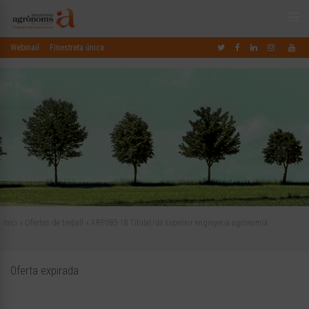
Webmail
Finestreta única
Inici
»
Ofertes de treball
»
ARP085-18 Titulat/da superior enginyer/a agrònom/a
Oferta expirada